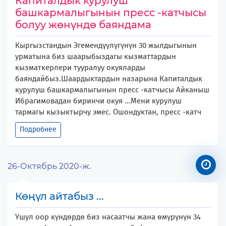
Капиталдык курулуш
башкармалыгынын пресс -катчысы
болуу жөнүндө баяндама
Кыргызстандын Эгемендүүлүгүнүн 30 жылдыгынын
урматына биз шаарыбыздагы кызматтардын
кызматкерлери тууралуу окуяларды
баяндайбыз.Шаардыктардын назарына Капиталдык
курулуш башкармалыгынын пресс -катчысы Айканыш
Ибрагимовадан биринчи окуя ...Мени курулуш
тармагы кызыктырчу эмес. Ошондуктан, пресс -катч
Подробнее
26-Октябрь 2020-ж.
Көңүл айтабыз ...
Ушул оор күндөрдө биз насаатчы жана өмүрүнүн 34