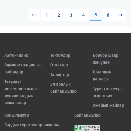
5
1
2
3
4
6
Жетекчилик
Токтомдор
Борбор шаар
жөнүндө
Администрациялык
Отчёттор
райондор
Шаардын
Тарифтер
картасы
Түзүмдүк
Эл аралык
мекемелер жана
Туристтер үчүн
байланыштар
муниципалдык
эскерткич
ишканалар
Ажайып жайлар
Жаңылыктар
Байланыштар
Бардык сүрөтрепортаждары