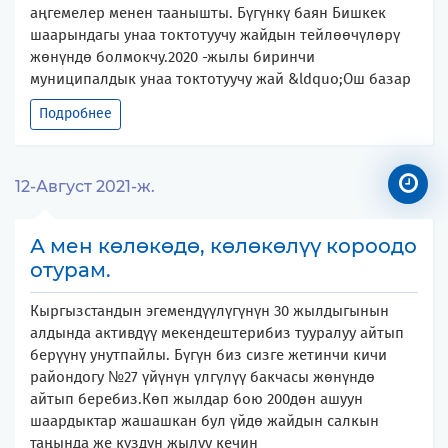
аңгемелер менен таанышты. Бүгүнкү баян Бишкек
шаарындагы унаа токтотуучу жайдын тейлөөчүлөрү
жөнүндө болмокчу.2020 -жылы биринчи
муниципалдык унаа токтотуучу жай &ldquo;Ош базар
Подробнее
12-Август 2021-ж.
А мен көлөкөдө, көлөкөлүү короодо
отурам.
Кыргызстандын эгемендүүлүгүнүн 30 жылдыгынын
алдында активдүү мекендештерибиз тууралуу айтып
берүүнү унутпайлы. Бүгүн биз сизге жетинчи кичи
райондогу №27 үйүнүн үлгүлүү бакчасы жөнүндө
айтып беребиз.Көп жылдар бою 200дөн ашуун
шаардыктар жашашкан бул үйдө жайдын салкын
таңында же күздүн жылуу кечин