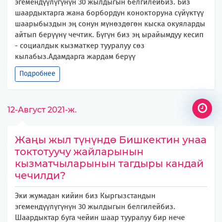
эгемендүүлүгүнүн 30 жылдыгын белгилейбиз. Биз
шаардыктарга жана борбордун конокторуна сүйүктүү
шаарыбыздын эң сонун мүнөздөгөн кыска окуяларды
айтып берүүнү чечтик. Бүгүн биз эң ырайымдуу кесип
- социалдык кызматкер тууралуу сөз
кылабыз.Адамдарга жардам берүү
Подробнее
12-Август 2021-ж.
Жаңы жыл түнүндө Бишкектин унаа
токтотуучу жайларынын
кызматчыларынын тагдыры кандай
чечилди?
Эки жумадан кийин биз Кыргызстандын
эгемендүүлүгүнүн 30 жылдыгын белгилейбиз.
Шаардыктар буга чейин шаар тууралуу бир нече