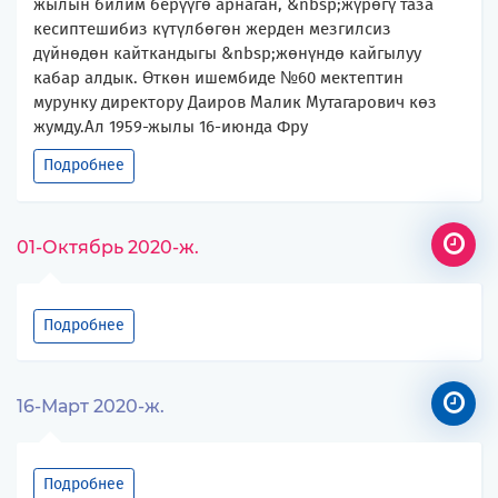
жылын билим берүүгө арнаган, &nbsp;жүрөгү таза
кесиптешибиз күтүлбөгөн жерден мезгилсиз
дүйнөдөн кайткандыгы &nbsp;жөнүндө кайгылуу
кабар алдык. Өткөн ишембиде №60 мектептин
мурунку директору Даиров Малик Мутагарович көз
жумду.Ал 1959-жылы 16-июнда Фру
Подробнее
01-Октябрь 2020-ж.
Подробнее
16-Март 2020-ж.
Подробнее