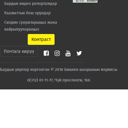
Бардык видео репортаждар
Кызматтык бош орундар
Сиздин сунуштарыңыз жана
кайрылууларыңыз
Контраст
Почтага кирүү
Бардык укуктар корголгон © 2018 Бишкек шаарынын мэриясы
0(312) 61-11-77, Чүй проспекти, 166