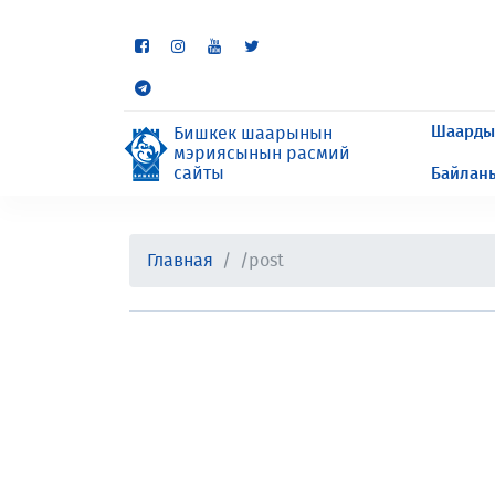
Кээ бир бөлүмдөр учурда 
сурайбыз.
Шаарды
Бишкек шаарынын
мэриясынын расмий
сайты
Байлан
Главная
/post