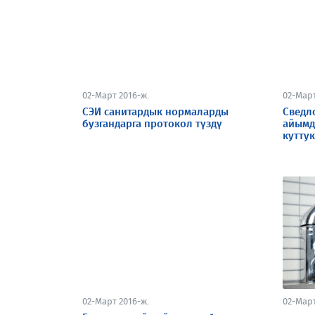
02-Март 2016-ж.
02-Март
СЭИ санитардык нормаларды
Сведл
бузгандарга протокол түздү
айымд
кутту
02-Март 2016-ж.
02-Март