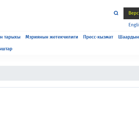
Верс
жасалып жатат, келтирилген ыңгайсыздык үчүн кечирим
Engl
н тарыхы
Мэриянын жетекчилиги
Пресс-кызмат
Шаардын
ыштар