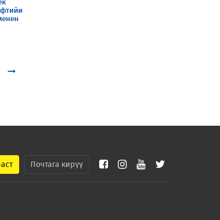
ек
уфтийи
менен
раст
Почтага кирүү