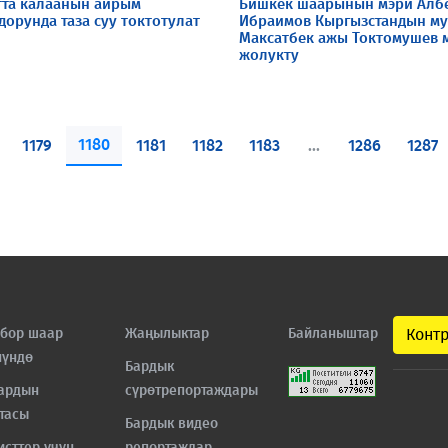
тта калаанын айрым
Бишкек шаарынын мэри Алб
дорунда таза суу токтотулат
Ибраимов Кыргызстандын м
Максатбек ажы Токтомушев 
жолукту
1180
1179
1181
1182
1183
...
1286
1287
бор шаар
Жаңылыктар
Байланыштар
Конт
нүндө
Бардык
ардын
сүрөтрепортаждары
тасы
Бардык видео