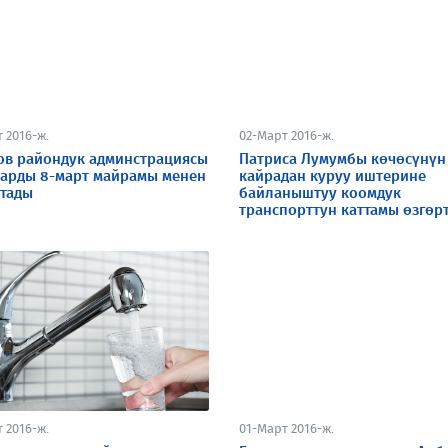
 2016-ж.
02-Март 2016-ж.
ов райондук админстрациясы
Патриса Лумумбы көчөсүнүн
арды 8-март майрамы менен
кайрадан куруу иштерине
ктады
байланыштуу коомдук
транспорттун каттамы өзгөр
 2016-ж.
01-Март 2016-ж.