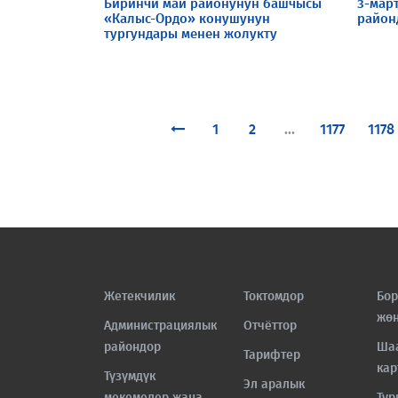
Биринчи май районунун башчысы
3-мар
«Калыс-Ордо» конушунун
район
тургундары менен жолукту
1
2
...
1177
1178
Жетекчилик
Токтомдор
Бор
жө
Администрациялык
Отчёттор
райондор
Ша
Тарифтер
кар
Түзүмдүк
Эл аралык