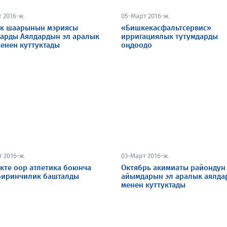
 2016-ж.
05-Март 2016-ж.
к шаарынын мэриясы
«Бишкекасфальтсервис»
арды Аялдардын эл аралык
ирригациялык тутумдарды
менен куттуктады
оңдоодо
 2016-ж.
03-Март 2016-ж.
кте оор атлетика боюнча
Октябрь акимиаты райондун
биринчилик башталды
айымдарын эл аралык аялда
менен куттуктады