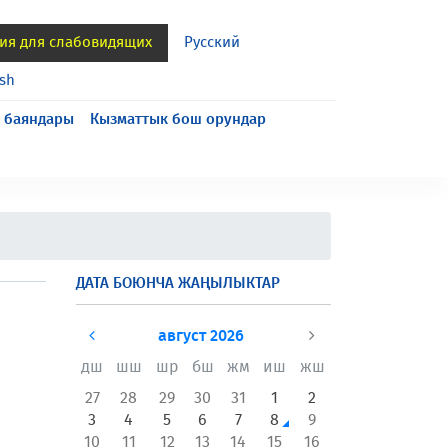
ия для слабовидящих
Русский
ish
 баяндары
Кызматтык бош орундар
ДАТА БОЮНЧА ЖАҢЫЛЫКТАР
август 2026
дш
шш
шр
бш
жм
иш
жш
27
28
29
30
31
1
2
3
4
5
6
7
8
9
10
11
12
13
14
15
16