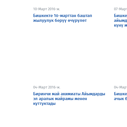
10-Март 2016-ж.
07-Март
Бишкекте 10-марттан баштап
Бишке
жылуулук берүү өчүрүлөт
айымд
күнү 
04-Март 2016-ж.
04-Март
Биринчи май акимиаты Айымдарды
Бишке
эл аралык майрамы менен
ачык 
куттуктады