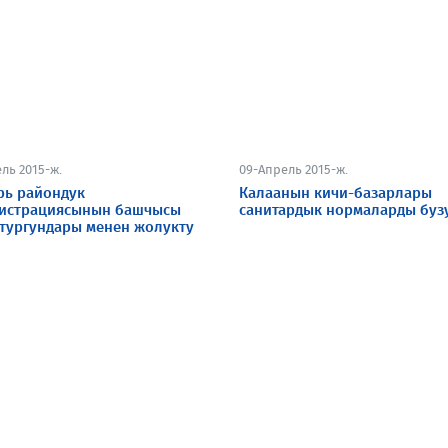
ль 2015-ж.
09-Апрель 2015-ж.
рь райондук
Калаанын кичи-базарлары
истрациясынын башчысы
санитардык нормаларды буз
 тургундары менен жолукту