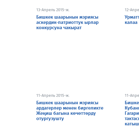
13-Апрель 2015-ж.
12-Апре
Бишкек шаарынын мэриясы
Урмат
аскердик-патриоттук ырлар
калаа
конкурсуна чакырат
11-Апрель 2015-ж.
11-Апре
Бишкек шаарынын мэриясы
Бишке
ардагерлер менен биргеликте
Кубан
Жеңиш багына көчөттөрдү
Гагар
отургузушту
такта
катыш