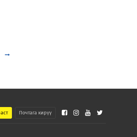
раст
Почтага кирүү