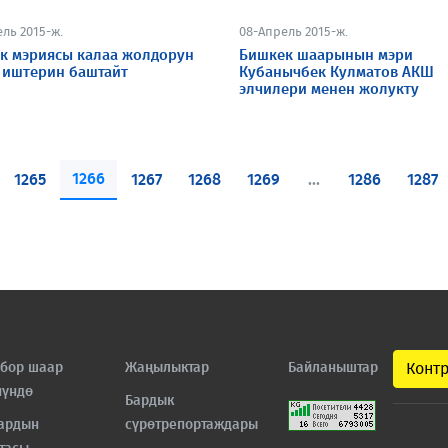
ль 2015-ж.
08-Апрель 2015-ж.
к мэриясы калаа жолдорун
Бишкек шаарынын мэри
 иштерин баштайт
Кубанычбек Кулматов АКШ
элчилери менен жолукту
1266
1265
1267
1268
1269
...
1286
1287
бор шаар
Жаңылыктар
Байланыштар
Конт
нүндө
Бардык
ардын
сүрөтрепортаждары