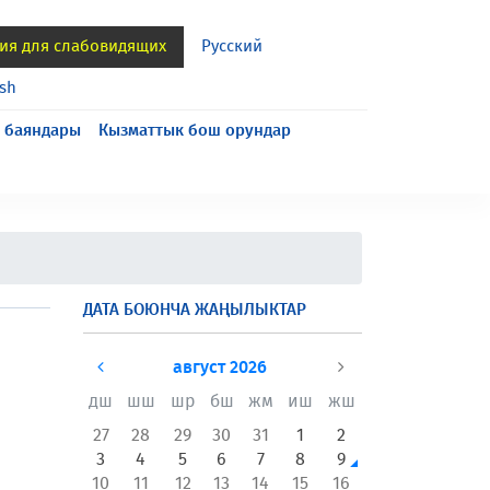
ия для слабовидящих
Русский
ish
 баяндары
Кызматтык бош орундар
ДАТА БОЮНЧА ЖАҢЫЛЫКТАР
август 2026
дш
шш
шр
бш
жм
иш
жш
27
28
29
30
31
1
2
3
4
5
6
7
8
9
10
11
12
13
14
15
16