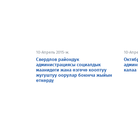
10-Апрель 2015-ж.
10-Апре
Свердлов райондук
Октяб
администрациясы социалдык
админ
маанидеги жана өзгөчө кооптуу
калаа
жугуштуу оорулар боюнча жыйын
өткөрдү