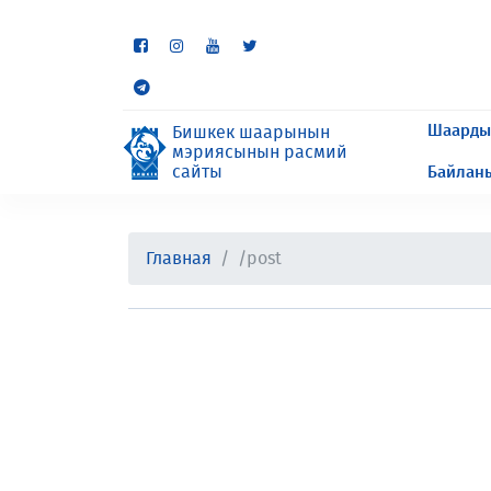
Кээ бир бөлүмдөр учурда 
сурайбыз.
Шаарды
Бишкек шаарынын
мэриясынын расмий
сайты
Байлан
Главная
/post