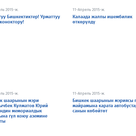
ль 2015-ж.
11-Апрель 2015-ж.
туу Бишкектиктер! Урматтуу
Калаада жалпы ишембилик
 коноктору!
өткөрүлдү
ль 2015-ж.
11-Апрель 2015-ж.
к шаарынын мэри
Бишкек шаарынын мэриясы 
ычбек Кулматов Юрий
майрамына карата автобуст
индин мемориалдык
санын көбөйтөт
сына гүл коюу аземине
ты