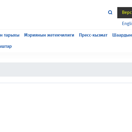
Верс
жасалып жатат, келтирилген ыңгайсыздык үчүн кечирим
Engl
н тарыхы
Мэриянын жетекчилиги
Пресс-кызмат
Шаардын
ыштар