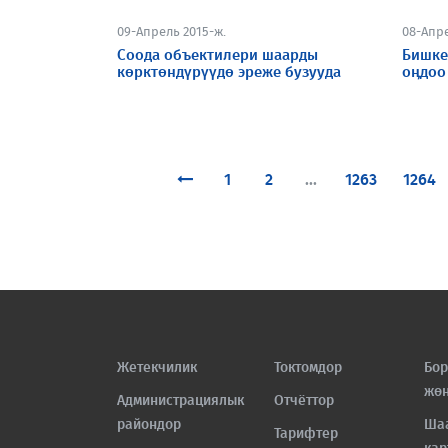
09-Апрель 2015-ж.
08-Апре
Соода объектилери шаарды
Бишке
көрктөндүрүүдө эреже бузууда
оӊдоо
1
2
...
1263
1264
Жетекчилик
Токтомдор
Бор
жө
Администрациялык
Отчёттор
райондор
Ша
Тарифтер