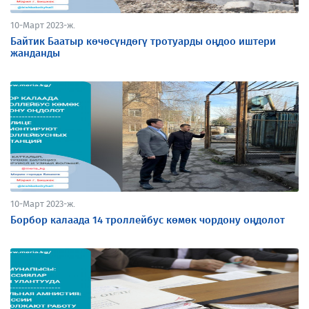
10-Март 2023-ж.
Байтик Баатыр көчөсүндөгү тротуарды оңдоо иштери
жанданды
10-Март 2023-ж.
Борбор калаада 14 троллейбус көмөк чордону оңдолот