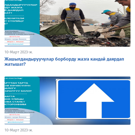
10-Март 2023-ж.
Жашылдандыруучулар борборду жазга кандай даярдап
жатышат?
10-Март 2023-ж.