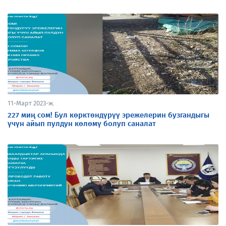
11-Март 2023-ж.
227 миң сом! Бул көрктөндүрүү эрежелерин бузгандыгы
үчүн айып пулдун көлөмү болуп саналат