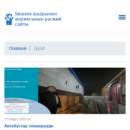
Бишкек шаарынын
мэриясынын расмий
сайты
Главная
/post
11-Март 2023-ж.
Автобустар текшерүүдө