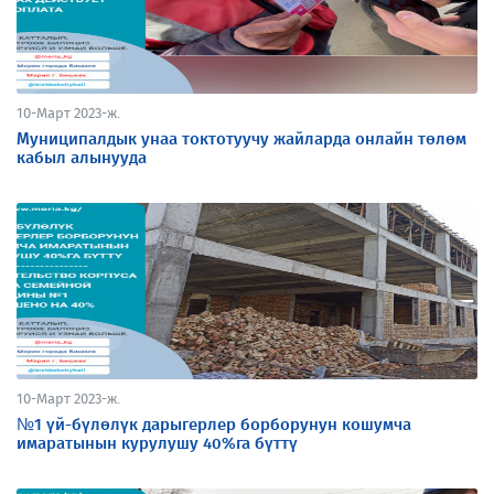
10-Март 2023-ж.
Муниципалдык унаа токтотуучу жайларда онлайн төлөм
кабыл алынууда
10-Март 2023-ж.
№1 үй-бүлөлүк дарыгерлер борборунун кошумча
имаратынын курулушу 40%га бүттү