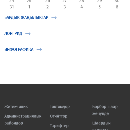
24
25
26
27
28
29
30
31
1
2
3
4
5
6
БАРДЫК ЖАҢЫЛЫКТАР
ЛОНГРИД
ИНФОГРАФИКА
Жетекчилик
Токтомдор
Борбор шаар
жөнүндө
Администрациялык
Отчёттор
райондор
Шаардын
Тарифтер