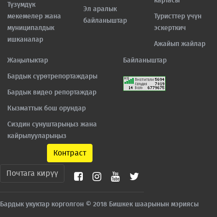
картасы
Түзүмдүк
Эл аралык
мекемелер жана
Туристтер үчүн
байланыштар
муниципалдык
эскерткич
ишканалар
Ажайып жайлар
Жаңылыктар
Байланыштар
Бардык сүрөтрепортаждары
Бардык видео репортаждар
Кызматтык бош орундар
Сиздин сунуштарыңыз жана
кайрылууларыңыз
Контраст
Почтага кирүү
Бардык укуктар корголгон © 2018 Бишкек шаарынын мэриясы