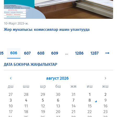
10-Март 2023-ж.
Жер мунапысы: комиссиялар ишин улантууда
606
05
607
608
609
...
1286
1287
ДАТА БОЮНЧА ЖАҢЫЛЫКТАР
август 2026
дш
шш
шр
бш
жм
иш
жш
27
28
29
30
31
1
2
3
4
5
6
7
8
9
10
11
12
13
14
15
16
17
18
19
20
21
22
23