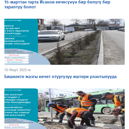
15-марттан тарта Исанов көчөсүнүн бир бөлүгү бир
тараптуу болот
10-Март 2023-ж.
Бишкекте жазгы көчөт отургузуу иштери улантылууда