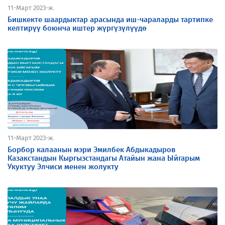
11-Март 2023-ж.
Бишкекте шаардыктар арасында иш-чараларды тартипке
келтирүү боюнча иштер жүргүзүлүүдө
11-Март 2023-ж.
Борбор калаанын мэри Эмилбек Абдыкадыров
Казакстандын Кыргызстандагы Атайын жана Ыйгарым
Укуктуу Элчиси менен жолукту