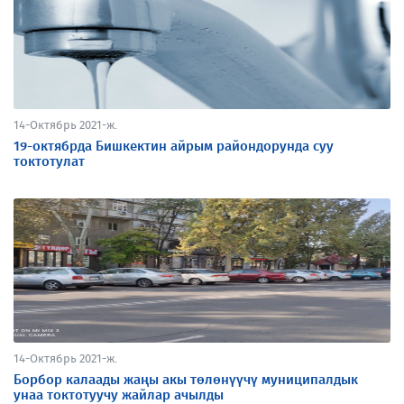
14-Октябрь 2021-ж.
19-октябрда Бишкектин айрым райондорунда суу
токтотулат
14-Октябрь 2021-ж.
Борбор калаады жаңы акы төлөнүүчү муниципалдык
унаа токтотуучу жайлар ачылды