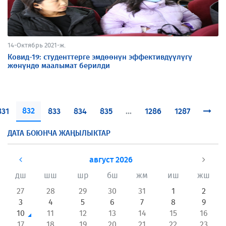
14-Октябрь 2021-ж.
Ковид-19: студенттерге эмдөөнүн эффективдүүлүгү
жөнүндө маалымат берилди
832
831
833
834
835
...
1286
1287
ДАТА БОЮНЧА ЖАҢЫЛЫКТАР
август 2026
дш
шш
шр
бш
жм
иш
жш
27
28
29
30
31
1
2
3
4
5
6
7
8
9
10
11
12
13
14
15
16
17
18
19
20
21
22
23