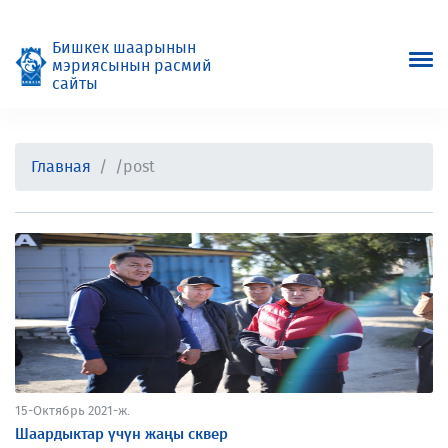
Бишкек шаарынын
мэриясынын расмий
сайты
Главная
/post
15-Октябрь 2021-ж.
Шаардыктар үчүн жаңы сквер