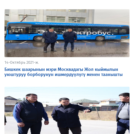
14-Октябрь 2021-ж.
Бишкек шаарынын мэри Москвадагы Жол кыймылын
уюштуруу борборунун ишмердүүлүгү менен таанышты