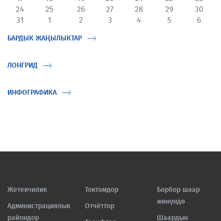
24
25
26
27
28
29
30
31
1
2
3
4
5
6
БАРДЫК ЖАҢЫЛЫКТАР
ЛОНГРИД
ИНФОГРАФИКА
Жетекчилик
Токтомдор
Борбор шаар
жөнүндө
Администрациялык
Отчёттор
райондор
Шаардын