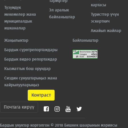
Тарифтер
картасы
Түзүмдүк
Эл аралык
мекемелер жана
Туристтер үчүн
байланыштар
муниципалдык
эскерткич
ишканалар
Ажайып жайлар
Жаңылыктар
Байланыштар
Бардык сүрөтрепортаждары
Бардык видео репортаждар
Кызматтык бош орундар
Сиздин сунуштарыңыз жана
кайрылууларыңыз
Контраст
Почтага кирүү
Бардык укуктар корголгон © 2018 Бишкек шаарынын мэриясы