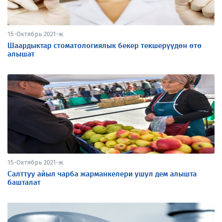
15-Октябрь 2021-ж.
Шаардыктар стоматологиялык бекер текшерүүдөн өтө
алышат
15-Октябрь 2021-ж.
Салттуу айыл чарба жарманкелери ушул дем алышта
башталат