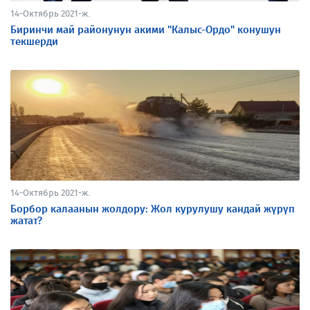
14-Октябрь 2021-ж.
Биринчи май районунун акими "Калыс-Ордо" конушун
текшерди
14-Октябрь 2021-ж.
Борбор калаанын жолдору: Жол курулушу кандай жүрүп
жатат?