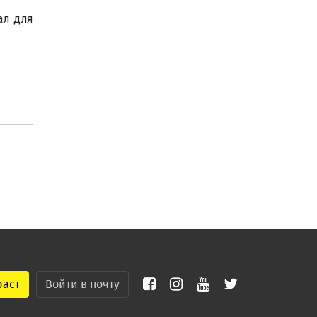
ал для
раст
Войти в почту