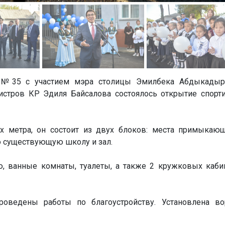
е №35 с участием мэра столицы Эмилбека Абдыкадыр
истров КР Эдиля Байсалова состоялось открытие спорт
х метра, он состоит из двух блоков: места примыкаю
о существующую школу и зал.
, ванные комнаты, туалеты, а также 2 кружковых каби
ведены работы по благоустройству. Установлена вор