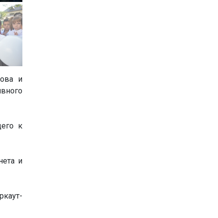
ова и
ивного
щего к
нета и
каут-