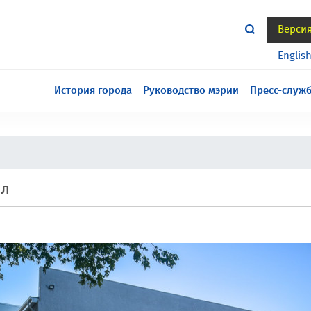
Верси
тся всё еще в разработке, приносим извинения за
Englis
История города
Руководство мэрии
Пресс-служ
ал