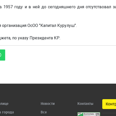
 1957 году и в ней до сегодняшнего дня отсутствовал з
 организация ОсОО "Капитал Курулуш".
жета, по указу Президента КР.
олице
Новости
Контакты
Конт
а города
Все