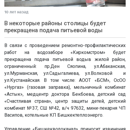
10 лет назад
В некоторые районы столицы будет
прекращена подача питьевой воды
В связи с проведением ремонтно-профилактических
работ на водозаборе «Киркомстром» будет
прекращена подача питьевой водыв жилой район,
ограниченный: пр.Ден Сяопина, ул.Абаканская,
ул.Мурманская, ул.Садыгалиева, ул.Волковой и
ул.Кустанайская. В том числе: АООТ «БСМ», ОсОО
«Нургаз» (газовая заправка), мельничный комбинат
«Астык», медцентр доктора Бекбоева, детский сад
«Счастливая страна», центр защиты детей, детский
комбинат №37, СШ №42, в/ч 97632, мини-пекарня ЧП
Васипов, котельные КП Бишкектеплоэнерго.
Управление «Бишкекводоканал» приносит извинения