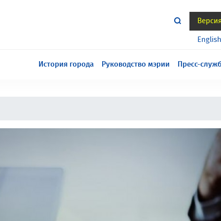
Верси
тся всё еще в разработке, приносим извинения за
Englis
История города
Руководство мэрии
Пресс-служ