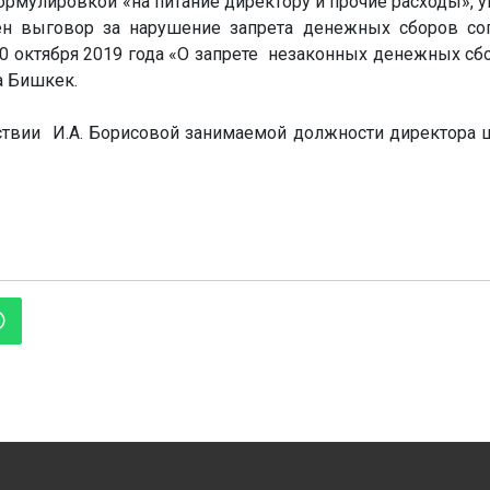
рмулировкой «на питание директору и прочие расходы», у
ен выговор за нарушение запрета денежных сборов со
10 октября 2019 года «О запрете незаконных денежных сб
а Бишкек.
тствии И.А. Борисовой занимаемой должности директора