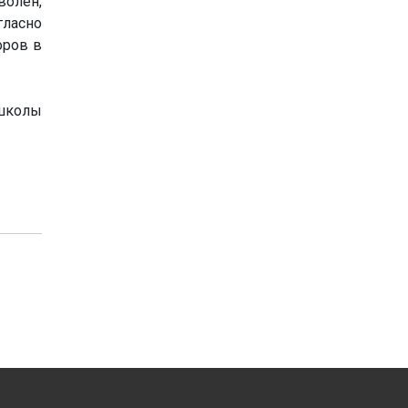
волен,
гласно
оров в
 школы