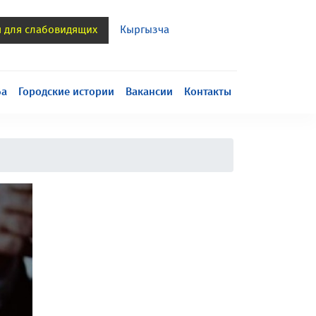
я для слабовидящих
Кыргызча
h
ба
Городские истории
Вакансии
Контакты