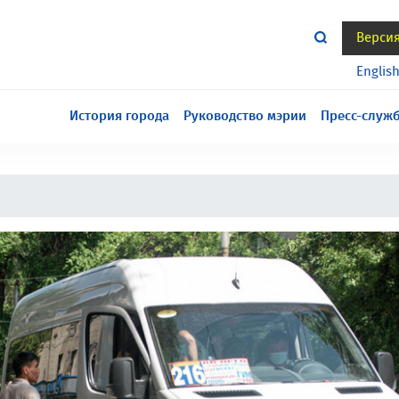
Верси
тся всё еще в разработке, приносим извинения за
Englis
История города
Руководство мэрии
Пресс-служ