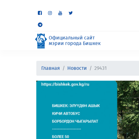
Некоторые разделы находя
неудобства.
Официальный сайт
мэрии города Бишкек
Главная
Новости
29431