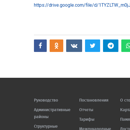
https://drive.google.com/file/d/1TYZLTW_
Руководство
Постановления
О ст
Административные
Отчеты
Карт
районы
Тарифы
Памя
Структурные
Международные
Дост