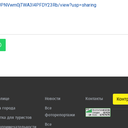
m0jJPNVwm0jTWA3l4PFDY23Rb/view?usp=sharing
олице
Новости
Контакты
Конт
а города
Все
фоторепортажи
тка для туристов
Все
опримечательности