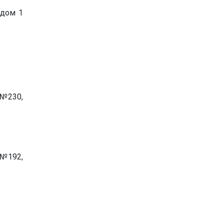
одом 1
 №230,
 №192,