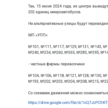
Так, 15 июня 2024 года, из центра выве
202 единиц микроавтобусов.
На альтернативные улицы будут перевед
МП «УПП»:
№101, №111, №117, №129, №131, №143, №1
№240, №254, №260, №265, №285, №295, №14
- частные фирмы перевозчики:
№104, №106, №118, №121, №128, №130, №1
№193, №202, №203, №204, №208, №215, №22
Со схемами движения можно ознакомиться,
https://drive.google.com/file/d/1oQ7JcPCf