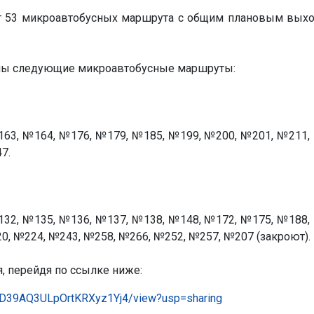
дут 53 микроавтобусных маршрута с общим плановым вых
ены следующие микроавтобусные маршруты:
63, №164, №176, №179, №185, №199, №200, №201, №211,
7.
32, №135, №136, №137, №138, №148, №172, №175, №188,
0, №224, №243, №258, №266, №252, №257, №207 (закроют).
 перейдя по ссылке ниже:
rKTD39AQ3ULpOrtKRXyz1Yj4/view?usp=sharing