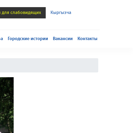
я для слабовидящих
Кыргызча
h
ба
Городские истории
Вакансии
Контакты