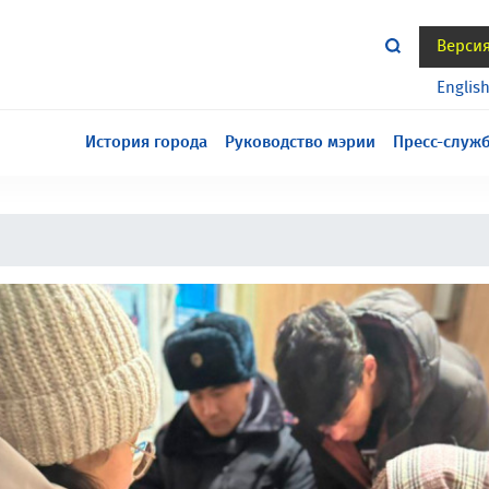
Верси
тся всё еще в разработке, приносим извинения за
Englis
История города
Руководство мэрии
Пресс-служ