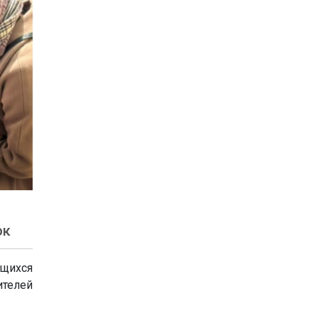
ок
щихся
ителей