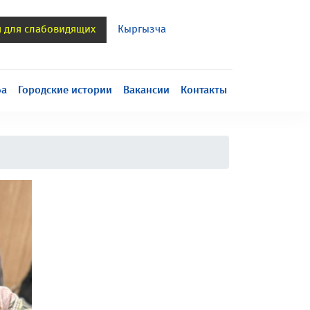
я для слабовидящих
Кыргызча
h
ба
Городские истории
Вакансии
Контакты