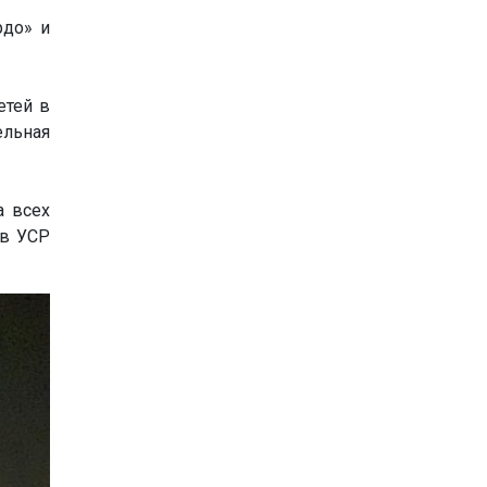
рдо» и
етей в
ельная
а всех
 в УСР