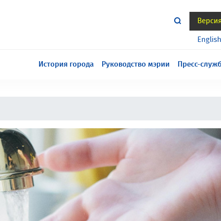
Верси
тся всё еще в разработке, приносим извинения за
Englis
История города
Руководство мэрии
Пресс-служ