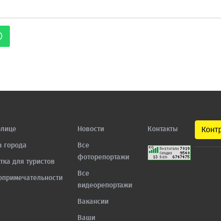
олице
Новости
Контакты
Конт
а города
Все
фоторепортажи
тка для туристов
Все
опримечательности
видеорепортажи
Вакансии
Ваши