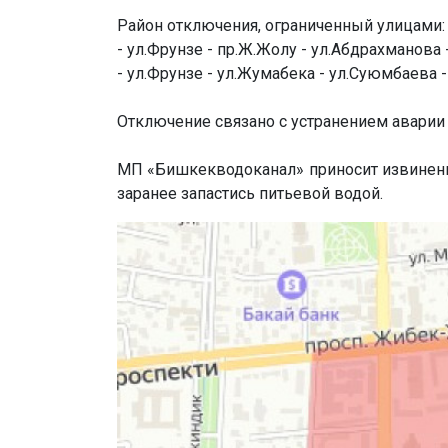
Район отключения, ограниченный улицами:
- ул.Фрунзе - пр.Ж.Жолу - ул.Абдрахманова 
- ул.Фрунзе - ул.Жумабека - ул.Суюмбаева 
Отключение связано с устранением аварии
МП «Бишкекводоканал» приносит извинения
заранее запастись питьевой водой.