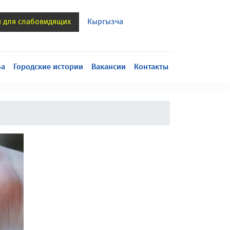
я для слабовидящих
Кыргызча
h
ба
Городские истории
Вакансии
Контакты