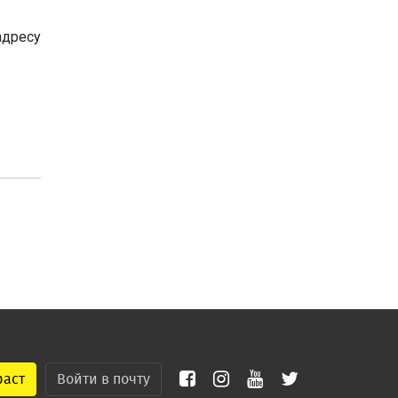
адресу
раст
Войти в почту