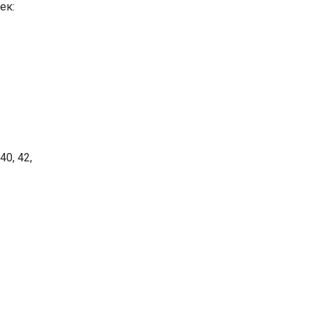
ек:
0, 42,