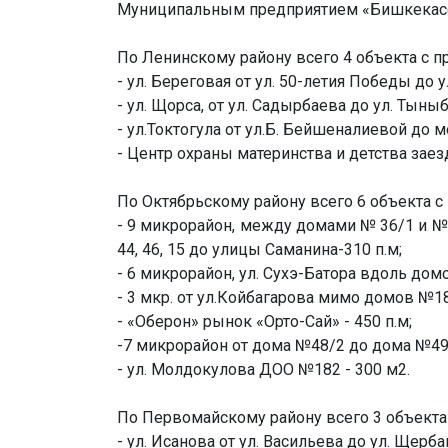
Муниципальным предприятием «Бишкекасф
По Ленинскому району всего 4 объекта с п
- ул. Береговая от ул. 50-летия Победы до ул
- ул. Щорса, от ул. Садырбаева до ул. Тыныб
- ул.Токтогула от ул.Б. Бейшеналиевой до м
- Центр охраны материнства и детства заезд
По Октябрьскому району всего 6 объекта с 
- 9 микрорайон, между домами № 36/1 и № 
44, 46, 15 до улицы Саманина-310 п.м;
- 6 микрорайон, ул. Сухэ-Батора вдоль домо
- 3 мкр. от ул.Койбагарова мимо домов №18,
- «Оберон» рынок «Орто-Сай» - 450 п.м;
-7 микрорайон от дома №48/2 до дома №49/
- ул. Молдокулова ДОО №182 - 300 м2.
По Первомайскому району всего 3 объекта 
- ул. Исанова от ул. Васильева до ул. Щерба