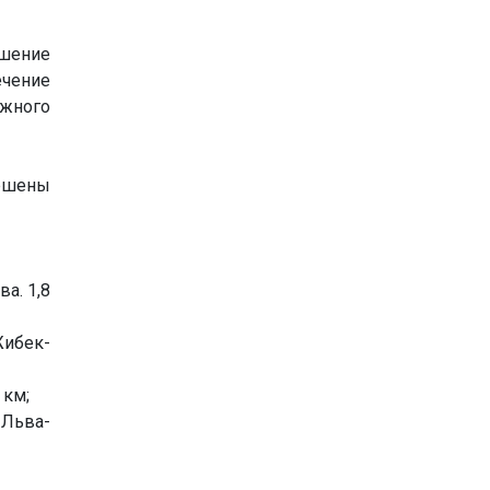
шение
ечение
ожного
ершены
а. 1,8
Жибек-
 км;
 Льва-