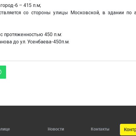
город-6 – 415 п.м;
ствляется со стороны улицы Московской, в здании по 
с протяженностью 450 п.м:
анова до ул. Усенбаева-450п.м.
олице
Новости
Контакты
Конт