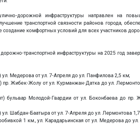
ти.
улично-дорожной инфраструктуры направлен на повы
лучшение транспортной связности районов города, обесп
е создание комфортных условий для всех участников дор
я дорожно-транспортной инфраструктуры на 2025 год зав
ул. Медерова от ул. 7-Апреля до ул. Панфилова 2,5 км;
) пр. Жибек-Жолу от ул. Курманжан-Датка до ул. Лермонтов
нт) бульвар Молодой-Гвардии от ул. Боконбаева до пр. 
 ул. Шабдан-Баатыра от ул. 7-Апреля до ул. Лермонтова 1,7
робивкой 1 км., ул. Карадарьинская от ул. Медерова до ул.