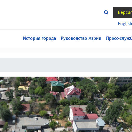
Верси
тся всё еще в разработке, приносим извинения за
Englis
История города
Руководство мэрии
Пресс-служ