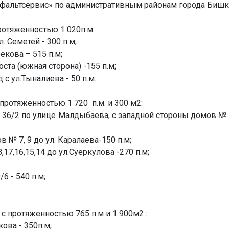
альтсервис» по административным районам города Бишк
ротяженностью 1 020п.м:
. Семетей - 300 п.м;
екова – 515 п.м;
оста (южная сторона) -155 п.м;
 с ул.Тыналиева - 50 п.м.
протяженностью 1 720 п.м. и 300 м2:
36/2 по улице Малдыбаева, с западной стороны домов № 4
в № 7, 9 до ул. Каралаева-150 п.м;
17,16,15,14 до ул.Суеркулова -270 п.м;
6 - 540 п.м;
с протяженностью 765 п.м и 1 900м2 :
кова - 350п.м;