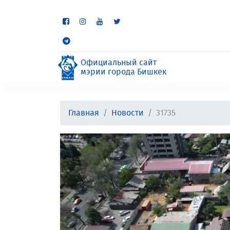
Некоторые разделы находя
неудобства.
Официальный сайт
мэрии города Бишкек
Главная
Новости
31735