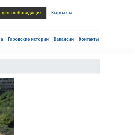
я для слабовидящих
Кыргызча
h
ба
Городские истории
Вакансии
Контакты