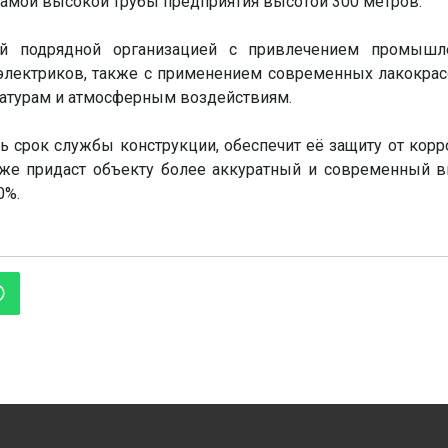
самой высокой трубы предприятия высотой 300 метров.
ой подрядной организацией с привлечением промышл
 электриков, также с применением современных лакокра
ратурам и атмосферным воздействиям.
 срок службы конструкции, обеспечит её защиту от корр
кже придаст объекту более аккуратный и современный в
0%.