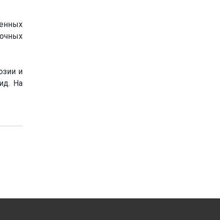
енных
сочных
озии и
ид. На