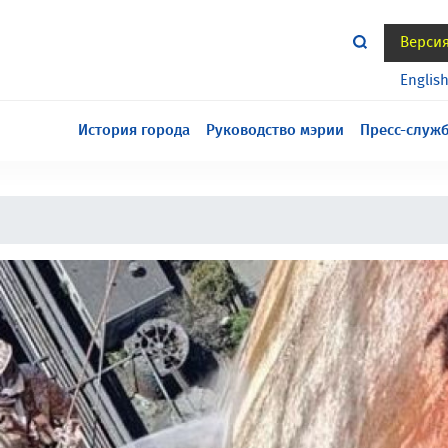
Верси
тся всё еще в разработке, приносим извинения за
Englis
История города
Руководство мэрии
Пресс-служ