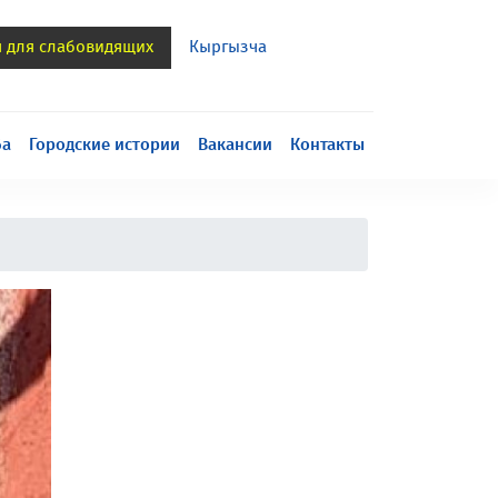
я для слабовидящих
Кыргызча
h
ба
Городские истории
Вакансии
Контакты