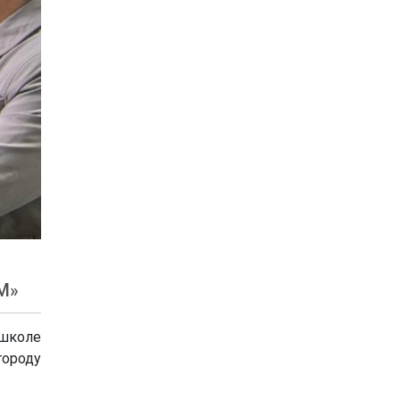
M»
 школе
городу