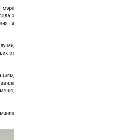
ь мэра
седа о
ния в
лучаи,
ших от
циям,
равила
меню,
имание