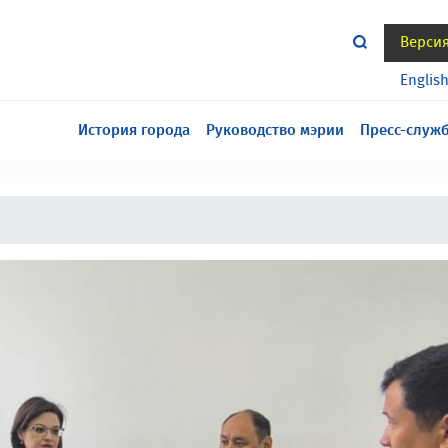
Верси
тся всё еще в разработке, приносим извинения за
Englis
История города
Руководство мэрии
Пресс-служ