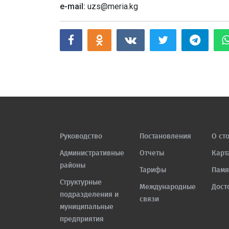
e-mail:
uzs@meria.kg
Руководство
Постановления
О ст
Административные
Отчеты
Карт
районы
Тарифы
Памя
Структурные
Международные
Дост
подразделения и
связи
муниципальные
предприятия