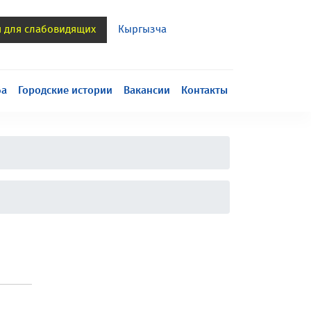
я для слабовидящих
Кыргызча
h
ба
Городские истории
Вакансии
Контакты