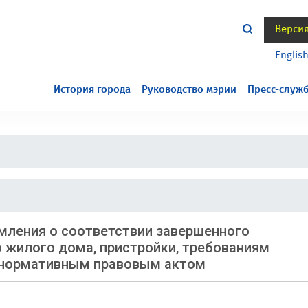
Верси
тся всё еще в разработке, приносим извинения за
Englis
История города
Руководство мэрии
Пресс-служ
мления о соответствии завершенного
 жилого дома, пристройки, требованиям
м нормативным правовым актом