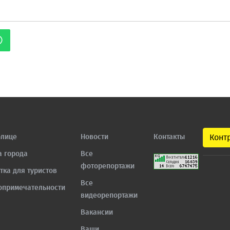
олице
Новости
Контакты
Конт
а города
Все
фоторепортажи
тка для туристов
Все
опримечательности
видеорепортажи
Вакансии
Ваши