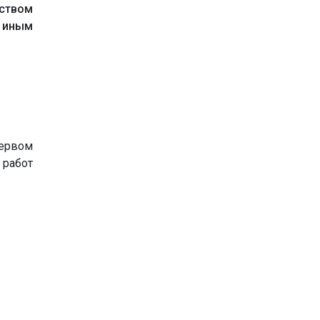
ьством
 иным
первом
 работ