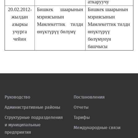
аткаруучу
20.02.2012
-
Бишкек шаарынын
Бишкек шаарынын
жылдан
мэриясынын
мэриясынын
азыркы
Мамлекеттик тилди
Мамлекеттик тилди
учурга
өнүктүрүү бөлүмү
өнүктүрүү
чейин
бөлүмүнүн
башчысы
Руководство
Постановления
Административные районы
Отчеты
Структурные подразделения
Тарифы
и муниципальные
Международные связи
предприятия