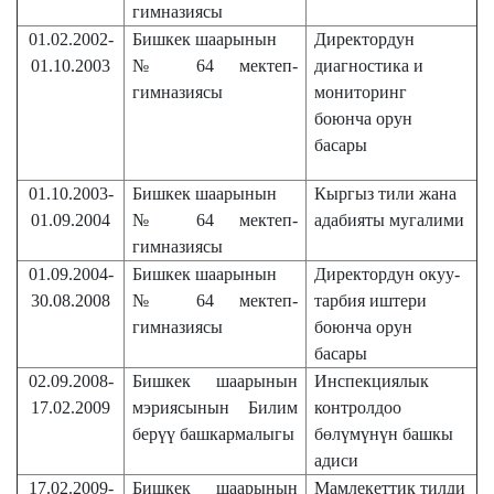
гимназия
сы
01.02.2002-
Бишкек
шаарынын
Директордун
01.10.2003
№ 64
мектеп
-
д
иагностика и
гимназия
сы
мониторинг
боюнча
орун
басары
01.10.2003-
Бишкек
шаарынын
Кыргыз тили жана
01.09.2004
№ 64
мектеп
-
адабияты мугалими
гимназия
сы
01.09.2004-
Бишкек
шаарынын
Директордун окуу-
30.08.2008
№ 64
мектеп
-
тарбия иштери
гимназия
сы
боюнча орун
басары
02.09.2008-
Бишкек шаарынын
Инспекциялык
17.02.2009
мэриясынын Билим
контролдоо
берүү башкармалыгы
б
өлүмүнүн башкы
адиси
17.02.2009-
Бишкек шаарынын
Мамлекеттик тилди