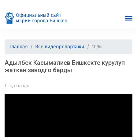
Официальный сайт
мэрии города Бишкек
Главная
Все видеорепортажи
1096
Адылбек Касымалиев Бишкекте курулуп
жаткан заводго барды
1 год назад