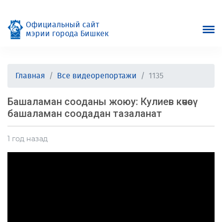
Официальный сайт
мэрии города Бишкек
Главная
Все видеорепортажи
1135
Башаламан сооданы жоюу: Кулиев көчөсү
башаламан соодадан тазаланат
1 год назад