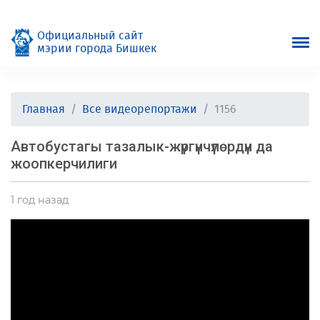
Официальный сайт
мэрии города Бишкек
Главная
Все видеорепортажи
1156
Автобустагы тазалык-жүргүнчүлөрдүн да
жоопкерчилиги
1 год назад