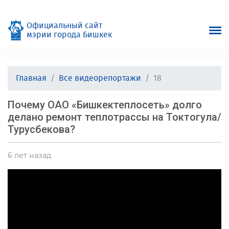
Официальный сайт
мэрии города Бишкек
Главная
Все видеорепортажи
18
Почему ОАО «Бишкектеплосеть» долго
делано ремонт теплотрассы на Токтогула/
Турусбекова?
6 лет назад