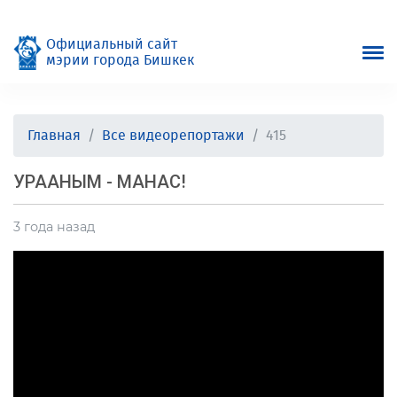
Официальный сайт
мэрии города Бишкек
Главная
Все видеорепортажи
415
УРААНЫМ - МАНАС!
3 года назад