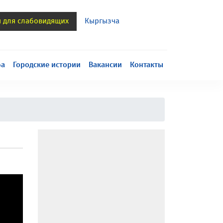
я для слабовидящих
Кыргызча
h
ба
Городские истории
Вакансии
Контакты