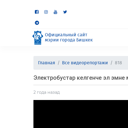
Некоторые разделы находя
неудобства.
Официальный сайт
мэрии города Бишкек
Главная
Все видеорепортажи
818
Электробустар келгенче эл эмне 
2 года назад