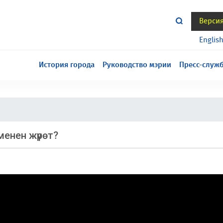
Верси
тся всё еще в разработке, приносим извинения за
Englis
История города
Руководство мэрии
Пресс-служ
менен жүрөт?