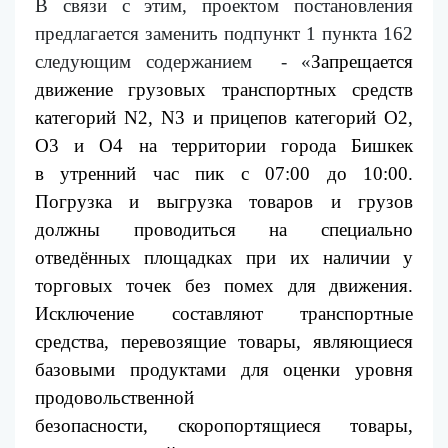
В связи с этим, проектом постановления
предлагается
заменить
подпункт 1 пункта 162
следующ
им
содержани
ем
- «
Запрещается
движение грузовых транспортных средств
категорий N2, N3 и прицепов категорий О2,
О3 и О4 на территории города Бишкек
в
утренний
час пик с 07:00 до 10:00.
Погрузка и выгрузка товаров и грузов
должны проводиться на специально
отведённых площадках
при их наличии у
торговых точек
без помех для движения.
Исключение составляют транспортные
средства, перевозящие товары,
являющиеся
базовыми продуктами для оценки уровня
продовольственной
безопасности,
скоропортящиеся товары,