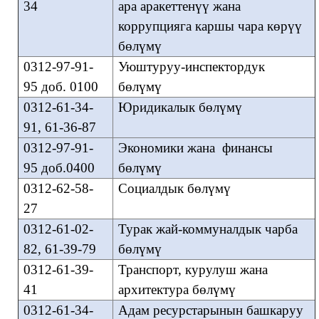
34
ара аракеттенүү жана
коррупцияга каршы чара көрүү
бөлүмү
0312-97-91-
Уюштуруу-инспектордук
95 доб. 0100
бөлүмү
0312-61-34-
Юридикалык бөлүмү
91, 61-36-87
0312-97-91-
Экономики жана финансы
95 доб.0400
бөлүмү
0312-62-58-
Социалдык бөлүмү
27
0312-61-02-
Турак жай-коммуналдык чарба
82, 61-39-79
бөлүмү
0312-61-39-
Транспорт, курулуш жана
41
архитектура бөлүмү
0312-61-34-
Адам ресурстарынын башкаруу