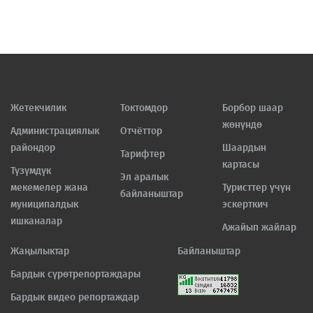
Жетекчилик
Токтомдор
Борбор шаар
жөнүндө
Администрациялык
Отчёттор
райондор
Шаардын
Тарифтер
картасы
Түзүмдүк
Эл аралык
мекемелер жана
Туристтер үчүн
байланыштар
муниципалдык
эскерткич
ишканалар
Ажайып жайлар
Жаңылыктар
Байланыштар
Бардык сүрөтрепортаждары
Бардык видео репортаждар