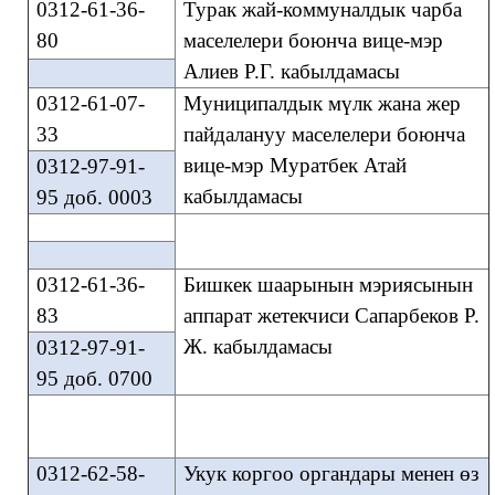
0312-61-36-
Турак жай-коммуналдык чарба
80
маселелери боюнча вице-мэр
Алиев Р.Г.
кабылдамасы
0312-61-07-
Муниципалдык мүлк жана жер
33
пайдалануу маселелери боюнча
вице-мэр Муратбек Атай
0312-97-91-
кабылдамасы
95 доб. 0003
0312-61-36-
Бишкек шаарынын мэриясынын
83
аппарат жетекчиси Сапарбеков Р.
Ж. кабылдамасы
0312-97-91-
95 доб. 0700
0312-62-58
-
Укук коргоо органдары менен өз