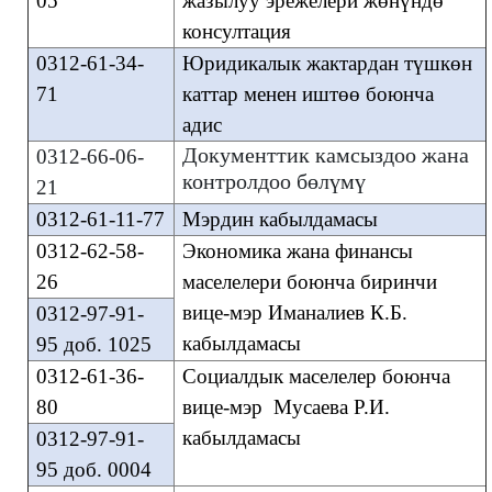
05
жазылуу эрежелери жөнүндө
консултация
0312-61-34-
Юридикалык жактардан түшкөн
71
каттар менен иштөө боюнча
адис
Документтик камсыздоо жана
0312-66-06-
контролдоо бөлүмү
21
0312-61-11-77
Мэрдин кабылдамасы
0312-62-58-
Экономика жана финансы
26
маселелери боюнча биринчи
вице-мэр Иманалиев К.Б.
0312-97-91-
кабылдамасы
95 доб. 1025
0312-61-36-
Социалдык маселелер боюнча
80
вице-мэр Мусаева Р.И.
кабылдамасы
0312-97-91-
95 доб. 0004