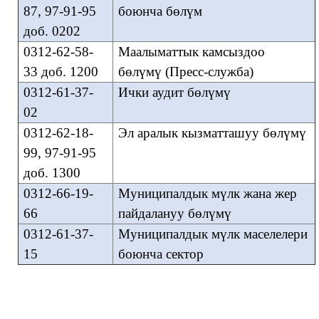
87, 97-91-95
боюнча бөлүм
доб. 0202
0312-62-58-
Маалыматтык камсыздоо
33 доб. 1200
бөлүмү (Пресс-служба)
0312-61-37-
Ички аудит бөлүмү
02
0312-62-18-
Эл аралык кызматташуу бөлүмү
99, 97-91-95
доб. 1300
0312-66-19-
Муниципалдык мүлк жана жер
66
пайдалануу бөлүмү
0312-61-37-
Муниципалдык мүлк маселелери
15
боюнча сектор