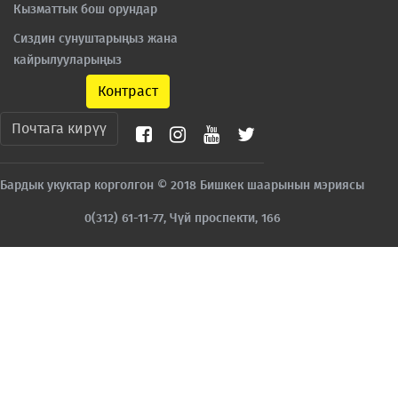
Кызматтык бош орундар
Сиздин сунуштарыңыз жана
кайрылууларыңыз
Контраст
Почтага кирүү
Бардык укуктар корголгон © 2018 Бишкек шаарынын мэриясы
0(312) 61-11-77, Чүй проспекти, 166