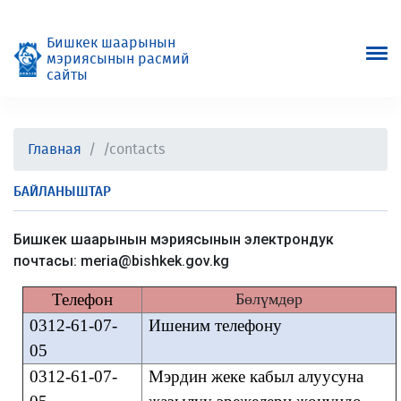
Бишкек шаарынын
мэриясынын расмий
сайты
Главная
/contacts
БАЙЛАНЫШТАР
Бишкек шаарынын мэриясынын электрондук
почтасы: meria@bishkek.gov.kg
Телефон
Бөлүмдөр
0312-61-07-
Ишеним телефону
05
0312-61-07-
Мэрдин жеке кабыл алуусуна