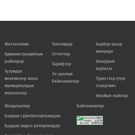
Жетекчилик
Токтомдор
Борбор шаар
жөнүндө
Администрациялык
Отчёттор
райондор
Шаардын
Тарифтер
картасы
Түзүмдүк
Эл аралык
мекемелер жана
Туристтер үчүн
байланыштар
муниципалдык
эскерткич
ишканалар
Ажайып жайлар
Жаңылыктар
Байланыштар
Бардык сүрөтрепортаждары
Бардык видео репортаждар