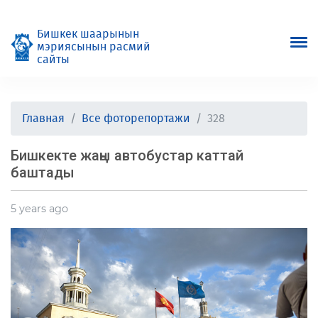
Бишкек шаарынын
мэриясынын расмий
сайты
Главная
Все фоторепортажи
328
Бишкекте жаңы автобустар каттай
баштады
5 years ago