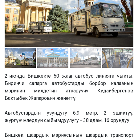
2-июнда Бишкекте 50 жаңы автобус линияга чыкты.
Биринчи сапарга автобустарды борбор калаанын
мэринин милдетин аткаруучу Кудайбергенов
Бактыбек Жапарович жөнөттү.
Автобустардын узундугу 6,9 метр, 2 эшиктүү,
жүргүнчүлөрдүн сыйымдуулугу - 38 адам, 16 орундуу.
Бишкек шаардык мэриясынын шаардык транспорт