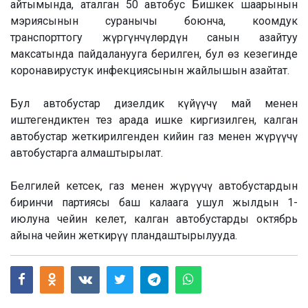
айтымында, аталган 50 автобус Бишкек шаарынын
мэриясынын суранычы боюнча, коомдук
транспорттогу жүргүнчүлөрдүн санын азайтуу
максатында пайдаланууга берилген, бул өз кезегинде
коронавирустук инфекциясынын жайлышын азайтат.
Бул автобустар дизелдик күйүүчү май менен
иштегендиктен тез арада ишке киргизилген, калган
автобустар жеткирилгенден кийин газ менен жүрүүчү
автобустарга алмаштырылат.
Белгилей кетсек, газ менен жүрүүчү автобустардын
биринчи партиясы баш калаага ушул жылдын 1-
июлуна чейин келет, калган автобустарды октябрь
айына чейин жеткирүү пландаштырылууда.