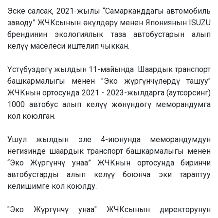
Эске салсак, 2021-жылы “Самарканддагы автомобиль
заводу” ЖЧКсынын өкүлдөрү менен Япониянын ISUZU
брендинин экологиялык таза автобустарын алып
келүү маселеси иштелип чыккан.
Үстүбүздөгү жылдын 11-майында Шаардык транспорт
башкармалыгы менен "Эко жүргүнчүлөрдү ташуу"
ЖЧКнын ортосунда 2021 - 2023-жылдарга (аутсорсинг)
1000 автобус алып келүү жөнүндөгү меморандумга
кол коюлган.
Ушул жылдын эле 4-июнунда меморандумдун
негизинде шаардык транспорт башкармалыгы менен
“Эко Жүргүнчү унаа” ЖЧКнын ортосунда биринчи
автобустарды алып келүү боюнча эки тараптуу
келишимге кол коюлду.
"Эко Жүргүнчү унаа" ЖЧКсынын директорунун