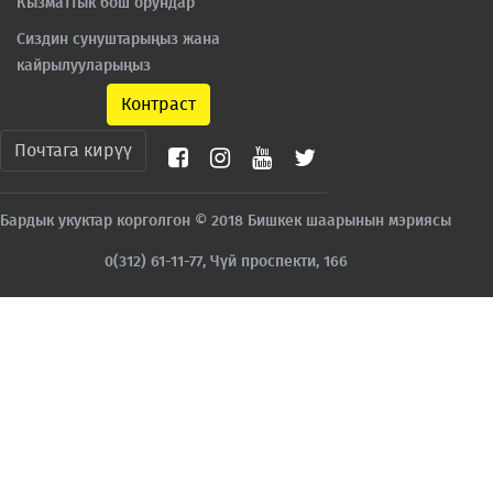
Кызматтык бош орундар
Сиздин сунуштарыңыз жана
кайрылууларыңыз
Контраст
Почтага кирүү
Бардык укуктар корголгон © 2018 Бишкек шаарынын мэриясы
0(312) 61-11-77, Чүй проспекти, 166