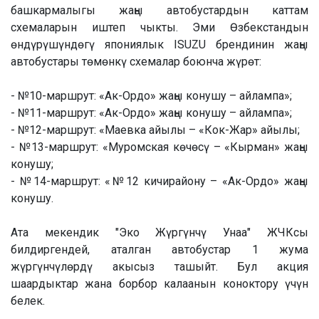
башкармалыгы жаңы автобустардын каттам
схемаларын иштеп чыкты. Эми Өзбекстандын
өндүрүшүндөгү япониялык ISUZU брендинин жаңы
автобустары төмөнкү схемалар боюнча жүрөт:
- №10-маршрут: «Ак-Ордо» жаңы конушу – айлампа»;
- №11-маршрут: «Ак-Ордо» жаңы конушу – айлампа»;
- №12-маршрут: «Маевка айылы – «Кок-Жар» айылы;
- №13-маршрут: «Муромская көчөсү – «Кырман» жаңы
конушу;
- №14-маршрут: «№12 кичирайону – «Ак-Ордо» жаңы
конушу.
Ата мекендик "Эко Жүргүнчү Унаа" ЖЧКсы
билдиргендей, аталган автобустар 1 жума
жүргүнчүлөрдү акысыз ташыйт. Бул акция
шаардыктар жана борбор калаанын коноктору үчүн
белек.