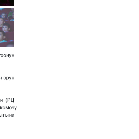
гоонун
н орун
ун (РЦ
көмөчү
сыгына