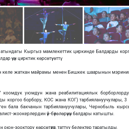
ев атындагы Кыргыз мамлекеттик циркинде Балдарды кор
р үчүн цирктик көрсөтүү өттү.
н келе жаткан майрамы менен Бишкек шаарынын мэрини
р, 17 коомдук уюмдун жана реабилитациялык борборлорд
ды коргоо борбору, КОС жана КОГ) тарбиялануучулары, 3 
ген бала бакчанын тарбиялануучулары, Чернобыль кыр
ист-жоокерлердин үй-бүлөлөрүнүн балдары катышты.
оюн-зооктору көрсөтүлүп, таттуу белектер таратылды.