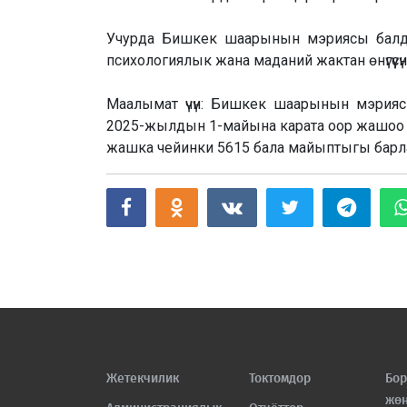
Учурда Бишкек шаарынын мэриясы балд
психологиялык жана маданий жактан өнүгүүсүн
Маалымат үчүн: Бишкек шаарынын мэриясы
2025-жылдын 1-майына карата оор жашоо ш
жашка чейинки 5615 бала майыптыгы барл
Жетекчилик
Токтомдор
Бор
жө