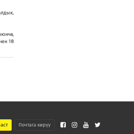
лдык,
оюнча,
нен 18
раст
Почтага кирүү