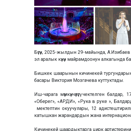
Бүгүн, 2025-жылдын 29-майында, А.Изиба
эл аралык күнүн майрамдоонун алкагында балда
Бишкек шаарынын кичинекей тургундары
басары Виктория Мозгачева куттуктады.
Иш-чарага мүмкүнчүлүгү чектелген балда
«Оберег», «АРДИ», «Рука в руке », Балдар
мектептин окуучулары, 12 адистештирил
катышкан жарандардын жана интернационал
Кичинекей шаардыктарга цирк артистеринин 