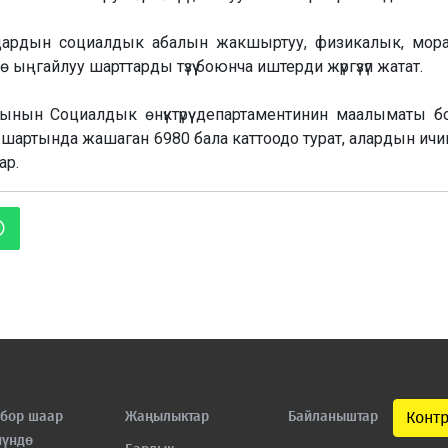
ардын социалдык абалын жакшыртуу, физикалык, мора
ө ыңгайлуу шарттарды түзүү боюнча иштерди жүргүзүп жатат.
нын Социалдык өнүктүрүү департаментинин маалыматы б
артында жашаган 6980 бала каттоодо турат, алардын ичи
ар.
бор шаар
Жаңылыктар
Байланыштар
Конт
нүндө