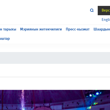
Верс
жасалып жатат, келтирилген ыңгайсыздык үчүн кечирим
Engl
н тарыхы
Мэриянын жетекчилиги
Пресс-кызмат
Шаардын
ыштар