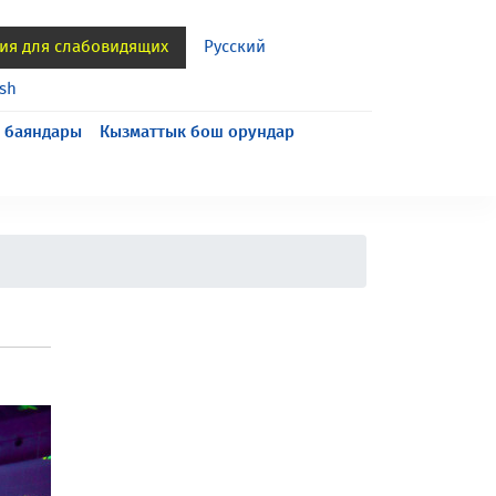
ия для слабовидящих
Русский
ish
 баяндары
Кызматтык бош орундар