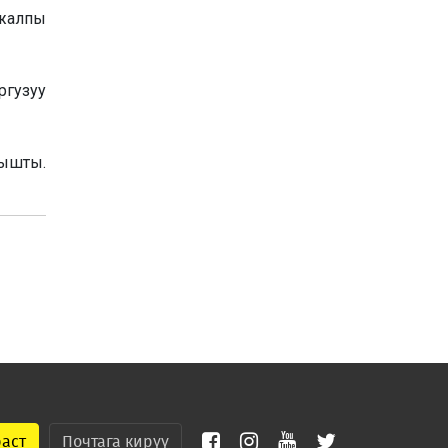
н жалпы
ргузуу
ышты.
раст
Почтага кирүү