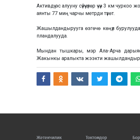
Активдүү эс алууну сүйүүчүлөр үчүн 3 км чур
аянты 77 миң чарчы метрди түзөт.
Жашылдандырууга өзгөчө көңүл бурулууда
пландалууда.
Мындан тышкары, мэр Ала-Арча дарыяс
Жакынкы аралыкта жээкти жашылдандыруу
Жетекчилик
Токтомдор
Бор