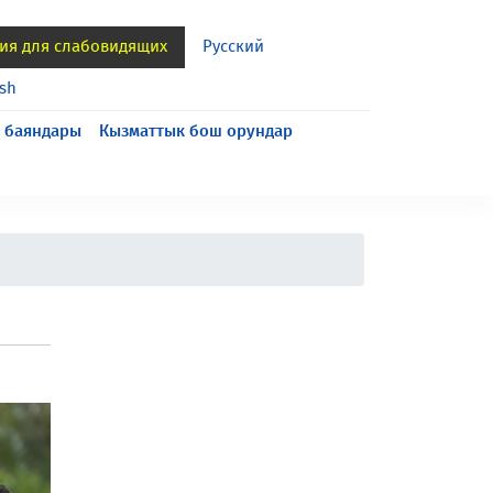
ия для слабовидящих
Русский
ish
 баяндары
Кызматтык бош орундар