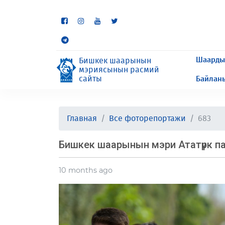
Кээ бир бөлүмдөр учурда 
сурайбыз.
Шаарды
Бишкек шаарынын
мэриясынын расмий
сайты
Байлан
Главная
Все фоторепортажи
683
Бишкек шаарынын мэри Ататүрк п
10 months ago