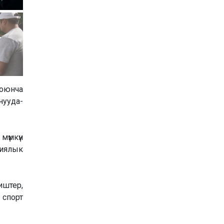
боюнча
нууда-
мүмкүн
циялык
штер,
спорт