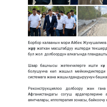
Борбор калаанын мэри Айбек Жунушалиев 
жүрүп жаткан масштабдуу иштерди текшерди
бул жол долбоордун алкагында пландашт
Шаар башчысы жетекчилерге ишти күн с
болушунча көп жашыл мейкиндиктерди с
системага жана жашылдандыруунун башка э
Реконструкциялоо долбоору жөн ган
Афганистандагы согуш ардагерлерине 
аянтчалары, иппотерапия зонасы, байкоочу