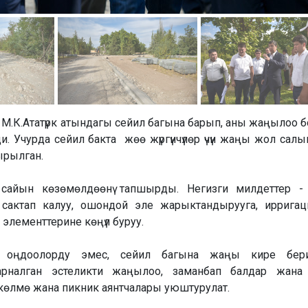
М.К.Ататүрк атындагы сейил багына барып, аны жаңылоо 
. Учурда сейил бакта жөө жүргүнчүлөр үчүн жаңы жол салы
ырылган.
айын көзөмөлдөөнү тапшырды. Негизги милдеттер - 
актап калуу, ошондой эле жарыктандырууга, иррига
лементтерине көңүл буруу.
а оңдоолорду эмес, сейил багына жаңы кире бери
арналган эстеликти жаңылоо, заманбап балдар жана 
 көлмө жана пикник аянтчалары уюштурулат.