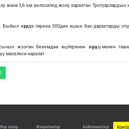
коо жолу жана 3,6 км велосипед жолу каралган. Тротуарларды
. Быйыл күзүндө паркка 500дөн ашык бак-дарактарды оту
ынын жээгин бекемдөө иштеринин жүрүшү менен таан
 маселеси каралат.
бор шаар
Жаңылыктар
Байланыштар
Конт