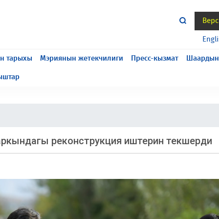
Верс
жасалып жатат, келтирилген ыңгайсыздык үчүн кечирим
Engl
н тарыхы
Мэриянын жетекчилиги
Пресс-кызмат
Шаардын
ыштар
аркындагы реконструкция иштерин текшерди