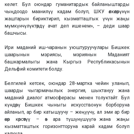
келет. Бул оюндар гуманитардык байланыштарды
чыңдоодо маанилүү кадам болуп, ШКУ өлкөлөрүнүн
жаштарын бириктирип, кызматташтык үчүн жаңы
мүмкүнчүлүктөрдү ачат деп ишенем», – деди шаар
башчысы.
Ири маданий иш-чаранын уюштуруучулары Бишкек
шаарынын мэриясы, мэриянын Маданият
башкармалыгы жана Кыргыз Республикасынын
Дельфий комитети болду.
Белгилей кетсек, оюндар 28-мартка чейин уланып,
шаарды чыгармачылык энергия, шыктануу жана
маданий диалог атмосферасы менен толуктайт. Бул
күндөрү Бишкек чыныгы искусствонун борборуна
айланып, ар бир катышуучу – жеңүүчү, ал эми ар бир
өнөр көрсөтүү – өз ара түшүнүшүүгө жана жаңы
кызматташтык горизонтторуна карай кадам болуп
калууда.