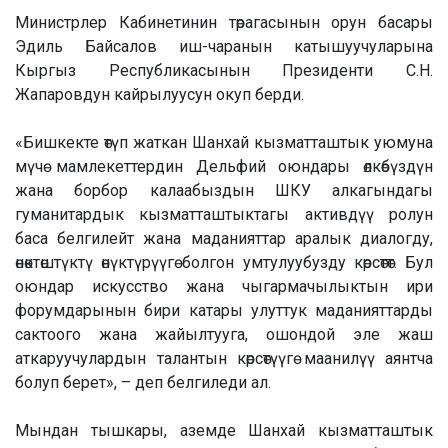
Министрлер Кабинетинин төрагасынын орун басары
Эдиль Байсалов иш-чаранын катышуучуларына
Кыргыз Республикасынын Президенти С.Н.
Жапаровдун кайрылуусун окуп берди.
«Бишкекте өтүп жаткан Шанхай кызматташтык уюмуна
мүчө мамлекеттердин Дельфий оюндары өлкөбүздүн
жана борбор калаабыздын ШКУ алкагындагы
гуманитардык кызматташтыктагы активдүү ролун
баса белгилейт жана маданияттар аралык диалогду,
өнөктөштүктү өнүктүрүүгө болгон умтулуубузду көрсөтөт. Бул
оюндар искусство жана чыгармачылыктын ири
форумдарынын бири катары улуттук маданияттарды
сактоого жана жайылтууга, ошондой эле жаш
аткаруучулардын талантын көрсөтүүгө маанилүү аянтча
болуп берет», – деп белгиледи ал.
Мындан тышкары, аземде Шанхай кызматташтык