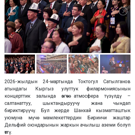
2026-жылдын 24-мартында Токтогул Сатылганов
атындагы Кыргыз улуттук филармониясынын
концерттик залында өзгөчө атмосфера түзүлдү –
салтанаттуу, шыктандыруучу жана чындап
бириктирүүчү. Бул жерде Шанхай кызматташтык
уюмуна мүчө мамлекеттердин Биринчи жаштар
Дельфий оюндарынын жаркын ачылыш аземи болуп
өттү.