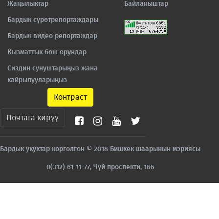
Жаңылыктар
Байланыштар
Бардык сүрөтрепортаждары
Бардык видео репортаждар
Кызматтык бош орундар
Сиздин сунуштарыңыз жана
кайрылууларыңыз
Контраст
Почтага кирүү
Бардык укуктар корголгон © 2018 Бишкек шаарынын мэриясы
0(312) 61-11-77, Чүй проспекти, 166