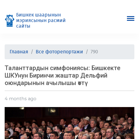
Бишкек шаарынын
мэриясынын расмий
сайты
Главная
Все фоторепортажи
790
Таланттардын симфониясы: Бишкекте
ШКУнун Биринчи жаштар Дельфий
оюндарынын ачылышы өттү
4 months ago