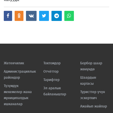
Жетекчилик
Токтомдор
Борбор шаар
жөнүндө
Администрациялык
Отчёттор
райондор
Шаардын
Тарифтер
картасы
Түзүмдүк
Эл аралык
мекемелер жана
Туристтер үчүн
байланыштар
муниципалдык
эскерткич
ишканалар
Ажайып жайлар