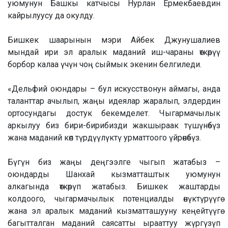
уюмунун Башкы катчысы Нурлан Ермекбаевдин
кайрылуусу да окулду.
Бишкек шаарынын мэри Айбек Джунушалиев
мындай ири эл аралык маданий иш-чараны өткөрүү
борбор калаа үчүн чоң сыймык экенин белгиледи.
«Дельфий оюндары – бул искусствонун аймагы, анда
таланттар ачылып, жаңы идеялар жаралып, элдердин
ортосундагы достук бекемделет. Чыгармачылык
аркылуу биз бири-бирибизди жакшыраак түшүнөбүз
жана маданий көп түрдүүлүктү урматтоого үйрөнөбүз.
Бүгүн биз жаңы деңгээлге чыгып жатабыз –
оюндарды Шанхай кызматташтык уюмунун
алкагында өткөрүп жатабыз. Бишкек жаштарды
колдоого, чыгармачылык потенциалды өнүктүрүүгө
жана эл аралык маданий кызматташууну кеңейтүүгө
багытталган маданий саясатты ырааттуу жүргүзүп