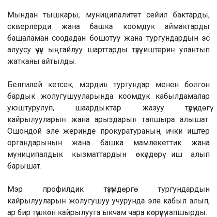
Мындан тышкары, муниципалитет сейил бактарды,
скверлерди жана башка коомдук аймактарды
башаламан соодадан бошотуу жана тургундардын эс
алуусу үчүн ыңгайлуу шарттарды түзүү иштерин улантып
жатканы айтылды.
Белгилей кетсек, мэрдин тургундар менен болгон
бардык жолугушууларында коомдук кабылдамалар
уюштурулуп, шаардыктар жазуу түрүндөгү
кайрылууларын жана арыздарын тапшыра алышат.
Ошондой эле жеринде прокуратуранын, ички иштер
органдарынын жана башка мамлекеттик жана
муниципалдык кызматтардын өкүлдөрү иш алып
барышат.
Мэр профилдик түзүмдөргө тургундардын
кайрылууларын жолугушуу учурунда эле кабыл алып,
ар бир түшкөн кайрылууга ыкчам чара көрүүнү тапшырды.