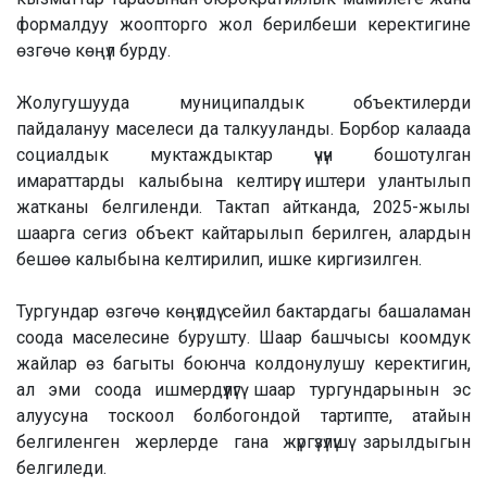
формалдуу жоопторго жол берилбеши керектигине
өзгөчө көңүл бурду.
Жолугушууда муниципалдык объектилерди
пайдалануу маселеси да талкууланды. Борбор калаада
социалдык муктаждыктар үчүн бошотулган
имараттарды калыбына келтирүү иштери улантылып
жатканы белгиленди. Тактап айтканда, 2025-жылы
шаарга сегиз объект кайтарылып берилген, алардын
бешөө калыбына келтирилип, ишке киргизилген.
Тургундар өзгөчө көңүлдү сейил бактардагы башаламан
соода маселесине бурушту. Шаар башчысы коомдук
жайлар өз багыты боюнча колдонулушу керектигин,
ал эми соода ишмердүүлүгү шаар тургундарынын эс
алуусуна тоскоол болбогондой тартипте, атайын
белгиленген жерлерде гана жүргүзүлүшү зарылдыгын
белгиледи.