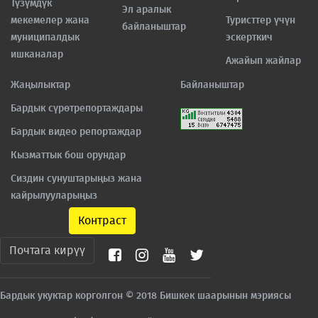
Түзүмдүк
Эл аралык
мекемелер жана
Туристтер үчүн
байланыштар
муниципалдык
эскерткич
ишканалар
Ажайып жайлар
Жаңылыктар
Байланыштар
Бардык сүрөтрепортаждары
Бардык видео репортаждар
Кызматтык бош орундар
Сиздин сунуштарыңыз жана
кайрылууларыңыз
Контраст
Почтага кирүү
Бардык укуктар корголгон © 2018 Бишкек шаарынын мэриясы