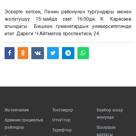
Эскерте кетсек, Ленин районунун тургундары менен
жолугушуу 15-майда саат 16:00дө К. Карасаев
атындагы Бишкек гуманитардык университетинде
өтөт. Дареги: Ч.Айтматов проспектиси, 24.
Жетекчилик
Токтомдор
Борбор шаар
жөнүндө
Администрациялык
Отчёттор
райондор
Шаардын
Тарифтер
картасы