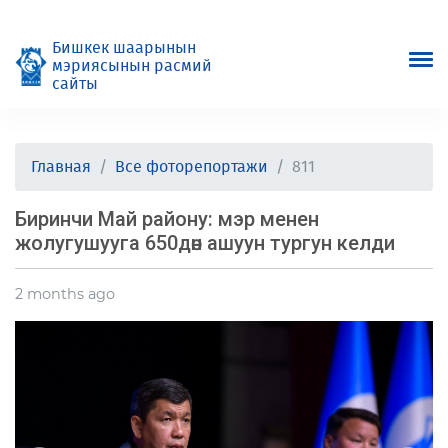
Бишкек шаарынын
мэриясынын расмий
сайты
Главная
Все фоторепортажи
811
Биринчи Май району: мэр менен
жолугушууга 650дөн ашуун тургун келди
2 months ago