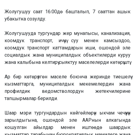
Жолугушуу саат 16:00дө башталып, 7 сааттан ашык
убакытка созулду.
Жолугушууда тургундар жер мунапысы, канализация,
коомдук транспорт, ичүүчү суу менен камсыздоо,
коомдук транспорт каттамдарын иши, ошондой эле
социалдык жана муниципалдык объектилерди куруу
жана калыбына келтирүү сыяктуу маселелерди көтөрүштү.
Ар бир көтөрүлгөн маселе боюнча жеринде тиешелүү
кызматтарга, муниципалдык мекемелердин жана
профилдик ведомстволордун жетекчилерине
тапшырмалар берилди.
Шаар мэри тургундардын көйгөйлөрүн ыкчам чечүүнүн
зарылдыгына, ошондой эле ААРнын алкагында
кошулган айылдар менен иштөөдө шаардык
кызматтар тарабынан бюрократиялык мамилеге жана