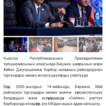
Кыргыз Республикасынын Президентинин
тапшырмасынын алкагында Бишкек шаарынын мэри
Айбек Джунушалиев борбор калаанын райондорунун
тургундары менен жолугушууларды улантууда.
Бүгүн, 2026-жылдын 14-майында, Биринчи Май
районунун тургундары менен экинчи күнкү жолугушуу
балдардын жана өспүрүмдөрдүн «Сейтек» улуттук
борборунда өткөрүлүп, ага 650дөн ашык адам катышты.