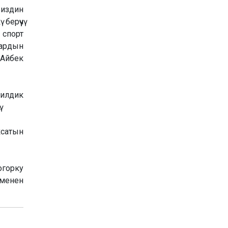
Биздин
ерүүчү
 спорт
тардын
 Айбек
билдик
.
ксатын
горку
 менен