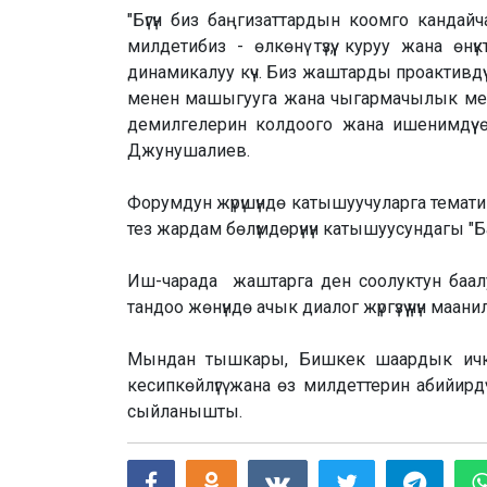
"Бүгүн биз баңгизаттардын коомго кандай
милдетибиз - өлкөнү түзүү, куруу жана өнүк
динамикалуу күч. Биз жаштарды проактивдүү
менен машыгууга жана чыгармачылык менен
демилгелерин колдоого жана ишенимдүү 
Джунушалиев.
Форумдун жүрүшүндө катышуучуларга тема
тез жардам бөлүмдөрүнүн катышуусундагы "Б
Иш-чарада жаштарга ден соолуктун баа
тандоо жөнүндө ачык диалог жүргүзүү үчүн маани
Мындан тышкары, Бишкек шаардык ичк
кесипкөйлүгү жана өз милдеттерин абийирд
сыйланышты.