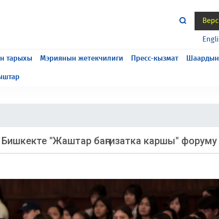
Верс
жасалып жатат, келтирилген ыңгайсыздык үчүн кечирим
Engl
н тарыхы
Мэриянын жетекчилиги
Пресс-кызмат
Шаардын
ыштар
 Бишкекте "Жаштар баңгизатка каршы" форуму