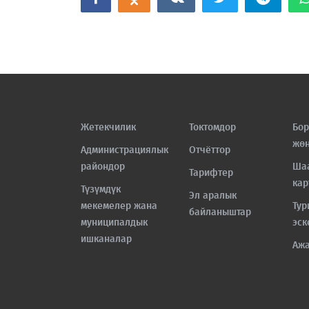
Жетекчилик
Токтомдор
Бор
жө
Администрациялык
Отчёттор
райондор
Ша
Тарифтер
кар
Түзүмдүк
Эл аралык
мекемелер жана
Тур
байланыштар
муниципалдык
эск
ишканалар
Аж