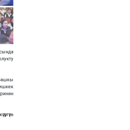
ясында
олукту
башкы
ишкек
еринин
ртүүгө