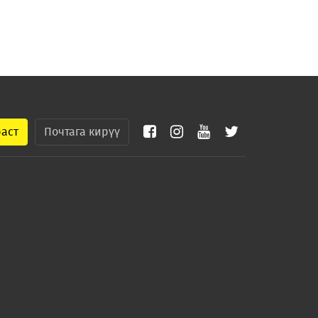
раст
Почтага кирүү