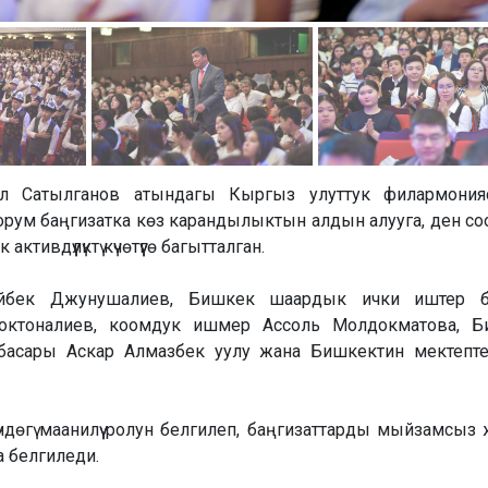
гул Сатылганов атындагы Кыргыз улуттук филармони
орум баңгизатка көз карандылыктын алдын алууга, ден со
вдүүлүктү күчөтүүгө багытталган.
йбек Джунушалиев, Бишкек шаардык ички иштер 
октоналиев, коомдук ишмер Ассоль Молдокматова, Б
асары Аскар Алмазбек уулу жана Бишкектин мектепт
гү маанилүү ролун белгилеп, баңгизаттарды мыйзамсыз жүгү
 белгиледи.