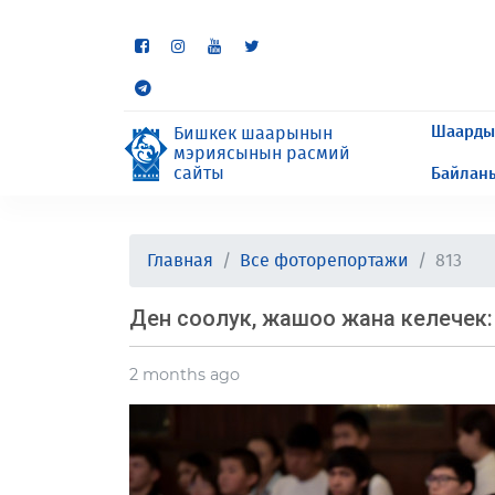
Кээ бир бөлүмдөр учурда 
сурайбыз.
Шаарды
Бишкек шаарынын
мэриясынын расмий
сайты
Байлан
Главная
Все фоторепортажи
813
Ден соолук, жашоо жана келечек:
2 months ago