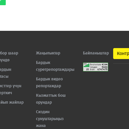
бор шаар
Жаңылыктар
Байланыштар
Конт
нүндө
Бардык
ардын
сүрөтрепортаждары
тасы
Бардык видео
исттер үчүн
репортаждар
ерткич
Кызматтык бош
айып жайлар
орундар
Сиздин
сунуштарыңыз
жана