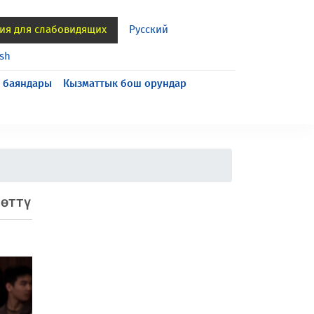
ия для слабовидящих
Русский
ish
 баяндары
Кызматтык бош орундар
 өттү