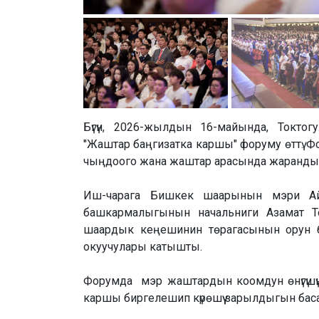
Бүгүн, 2026-жылдын 16-майында, Токто
"Жаштар баңгизатка каршы" форуму өттү. Ф
чыңдоого жана жаштар арасында жарандык акти
Иш-чарага Бишкек шаарынын мэри А
башкармалыгынын начальниги Азамат Т
шаардык кеңешинин төрагасынын орун б
окуучулары катышты.
Форумда мэр жаштардын коомдун өнүгүшүндө
каршы биргелешип күрөшүү зарылдыгын баса