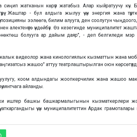
ча сиңип жатканын көрүп жатабыз. Алар кыйратуучу күч. 
түрүү. Жаштар - бул алдыга жылуу үчүн энергия жана түрткү б
 позицияны ээлөөгө, билим алууга, ден соолугун чыңдоого,
 алектенүүгө үндөйбүз. Өз кезегинде муниципалитет жаш
өнөктөш болууга ар дайым даяр", - деп белгиледи мэр
тикалык видеолор жана кинологиялык кызматтын жана мо
аңгизатсыз жашоо" аттуу театрлаштырылган оюн көрсөтүлдү
луулугу, коом алдындагы жоопкерчилик жана жашоо ма
лүү аянтчага айланды.
и иштер башкы башкармалыгынын кызматкерлери жо
үү аткаргандыгы үчүн муниципалитеттин Ардак грамоталары