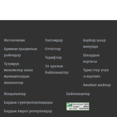
Жетекчилик
Токтомдор
Борбор шаар
жөнүндө
Администрациялык
Отчёттор
райондор
Шаардын
Тарифтер
картасы
Түзүмдүк
Эл аралык
мекемелер жана
Туристтер үчүн
байланыштар
муниципалдык
эскерткич
ишканалар
Ажайып жайлар
Жаңылыктар
Байланыштар
Бардык сүрөтрепортаждары
Бардык видео репортаждар