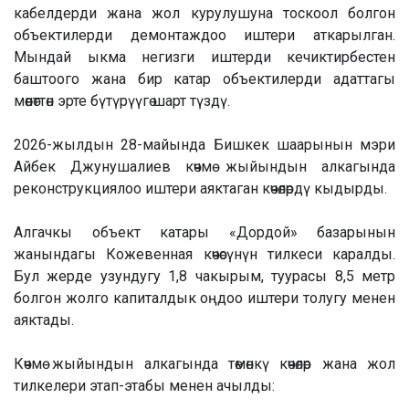
кабелдерди жана жол курулушуна тоскоол болгон
объектилерди демонтаждоо иштери аткарылган.
Мындай ыкма негизги иштерди кечиктирбестен
баштоого жана бир катар объектилерди адаттагы
мөөнөттөн эрте бүтүрүүгө шарт түздү.
2026-жылдын 28-майында Бишкек шаарынын мэри
Айбек Джунушалиев көчмө жыйындын алкагында
реконструкциялоо иштери аяктаган көчөлөрдү кыдырды.
Алгачкы объект катары «Дордой» базарынын
жанындагы Кожевенная көчөсүнүн тилкеси каралды.
Бул жерде узундугу 1,8 чакырым, туурасы 8,5 метр
болгон жолго капиталдык оңдоо иштери толугу менен
аяктады.
Көчмө жыйындын алкагында төмөнкү көчөлөр жана жол
тилкелери этап-этабы менен ачылды: