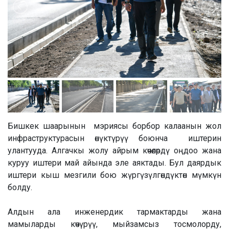
Бишкек шаарынын мэриясы борбор калаанын жол
инфраструктурасын өнүктүрүү боюнча иштерин
улантууда. Алгачкы жолу айрым көчөлөрдү оңдоо жана
куруу иштери май айында эле аяктады. Бул даярдык
иштери кыш мезгили бою жүргүзүлгөндүктөн мүмкүн
болду.
Алдын ала инженердик тармактарды жана
мамыларды көчүрүү, мыйзамсыз тосмолорду,