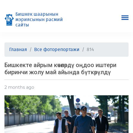
Бишкек шаарынын
мэриясынын расмий
сайты
Главная
Все фоторепортажи
814
Бишкекте айрым көчөлөрдү оңдоо иштери
биринчи жолу май айында бүткөрүлдү
2 months ago