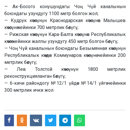
— Ак-Босого конушундагы Чоң Чүй каналынын
боюндагы узундугу 1100 метр болгон жол;
— Кудрук көчөсүнүн Краснодарская көчөсүнөн Малышев
көчөсүнө чейинки 700 метрлик бөлүгү;
— Рижская көчөсүнүн Кара-Балта көчөсүнөн Республикалык
көчөгө чейинки жалпы узундугу 450 метр болгон бөлүгү;
— Чоң Чүй каналынын боюндагы Безымянная көчөсүнүн
Республикалык көчөдөн Коммунаров көчөсүнө чейинки 200
метрлик бөлүгү;
— Лев Толстой көчөсүнүн 1800 метрлик
реконструкцияланган бөлүгү;
— 6-кичи райондогу №12/1 үйдөн №14/1 үйгө чейинки
300 метрлик ички жол.