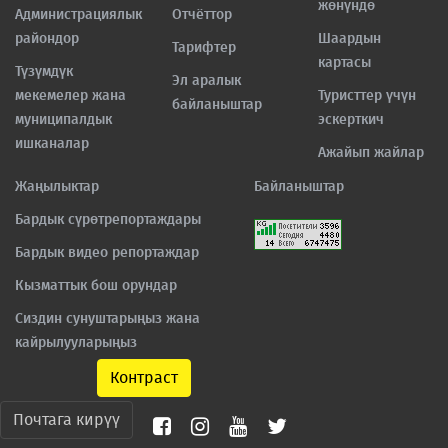
жөнүндө
Администрациялык
Отчёттор
райондор
Шаардын
Тарифтер
картасы
Түзүмдүк
Эл аралык
мекемелер жана
Туристтер үчүн
байланыштар
муниципалдык
эскерткич
ишканалар
Ажайып жайлар
Жаңылыктар
Байланыштар
Бардык сүрөтрепортаждары
Бардык видео репортаждар
Кызматтык бош орундар
Сиздин сунуштарыңыз жана
кайрылууларыңыз
Контраст
Почтага кирүү