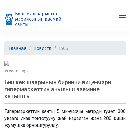
Бишкек шаарынын
мэриясынын расмий
сайты
Главная
Новости
1506
11 years ago
Бишкек шаарынын биринчи вице-мэри
гипермаркеттин ачылыш аземине
катышты
Гипермаркеттин аянты 5 миң чарчы метрди түзөт. 300
унаага унаа токтотуучу жай каралган жана 200 киши
жумушка орноштурулду.