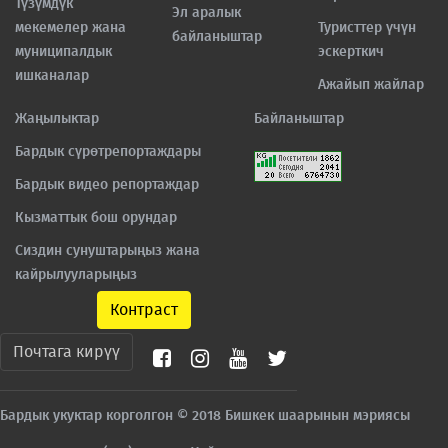
Түзүмдүк
Эл аралык
мекемелер жана
Туристтер үчүн
байланыштар
муниципалдык
эскерткич
ишканалар
Ажайып жайлар
Жаңылыктар
Байланыштар
Бардык сүрөтрепортаждары
Бардык видео репортаждар
Кызматтык бош орундар
Сиздин сунуштарыңыз жана
кайрылууларыңыз
Контраст
Почтага кирүү
Бардык укуктар корголгон © 2018 Бишкек шаарынын мэриясы