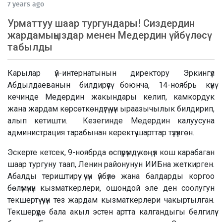
7 years ago
Урматтуу шаар тургундары! Сиздердин
жардамыңыздар менен Медердин үйбүлѳсү
табылды
Карылар үй-интернатынын директору Эркингүл
Абдылдаеванын билдирүүсү боюнча, 14-ноябрь күнү
кечинде Медердин жакындары келип, камкордук
жана жардам кѳрсѳткѳндүгү үчүн ыраазычылык билдирип,
алып кетишти. Кезегинде Медердин калуусуна
администрация тарабынан керектүү шарттар түзүлгѳн.
Эскерте кетсек, 9-ноябрда ѳспүрүмдү кѳңүл кош карабаган
шаар тургуну таап, Ленин районунун ИИБна жеткирген.
Абалды териштирүү үчүн үйбүлѳ жана балдарды коргоо
бѳлүмүнүн кызматкерлери, ошондой эле ден соолугун
текшертүү үчүн тез жардам кызматкерлери чакыртылган.
Текшерүүдѳ бала акыл эстен артта калгандыгы белгилүү