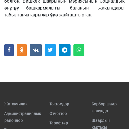
болгон. Бишкек шаарынын мэриясынын Социалдык
ѳнүктүрүү башкармалыгы баланын жакындары
табылганча карылар үйүнѳ жайгаштырган.
Жетекчилик
Токтомдор
Борбор шаар
жөнүндө
Администрациялык
Отчёттор
райондор
Шаардын
Тарифтер
картасы