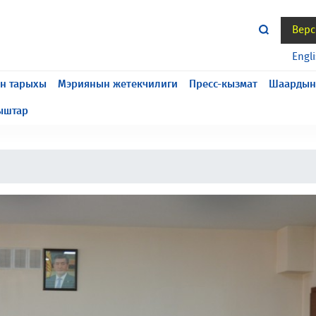
Верс
жасалып жатат, келтирилген ыңгайсыздык үчүн кечирим
Engl
н тарыхы
Мэриянын жетекчилиги
Пресс-кызмат
Шаардын
ыштар