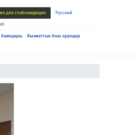
ия для слабовидящих
Русский
ish
 баяндары
Кызматтык бош орундар