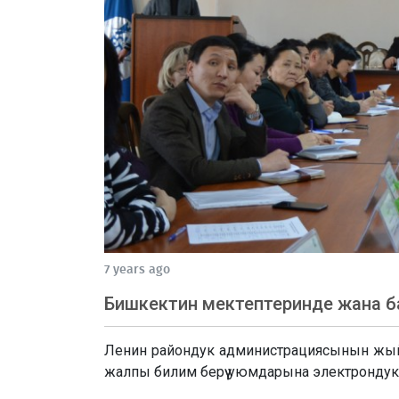
7 years ago
Бишкектин мектептеринде жана ба
Ленин райондук администрациясынын жы
жалпы билим берүү уюмдарына электрондук к