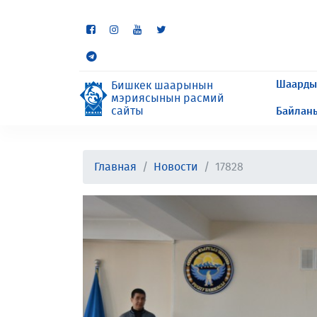
Кээ бир бөлүмдөр учурда 
сурайбыз.
Шаарды
Бишкек шаарынын
мэриясынын расмий
сайты
Байлан
Главная
Новости
17828