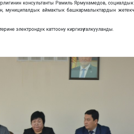
игинин консультанты Рамиль Ярмухамедов, социалдык өнү
нун, муниципалдык аймактык башкармалыктардын жетек
рине электрондук каттоону киргизүү талкууланды.