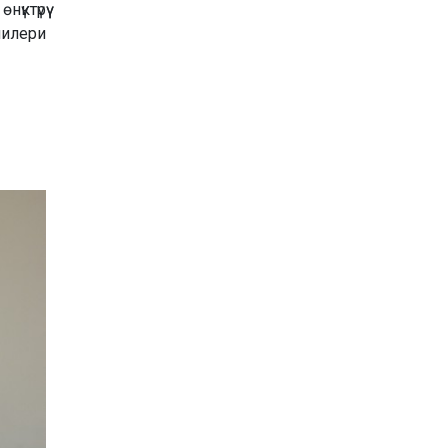
ктүрүү
чилери