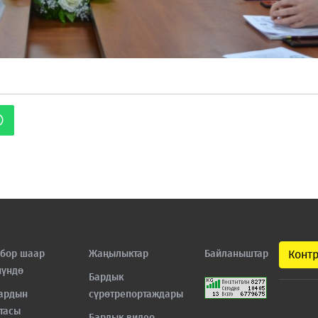
бор шаар
Жаңылыктар
Байланыштар
Конт
нүндө
Бардык
ардын
сүрөтрепортаждары
тасы