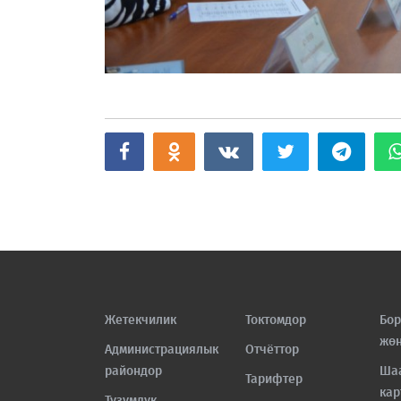
Жетекчилик
Токтомдор
Бор
жө
Администрациялык
Отчёттор
райондор
Ша
Тарифтер
кар