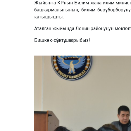
Жыйынга КРнын Билим жана илим министрл
башкармалыгынын, билим берүү борбору
катышышты.
Аталган жыйында Ленин районунун мектепте
Бишкек-сүйүктүү шаарыбыз!