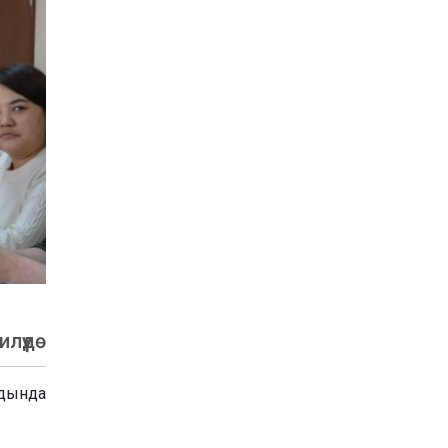
лүүдө
лдында