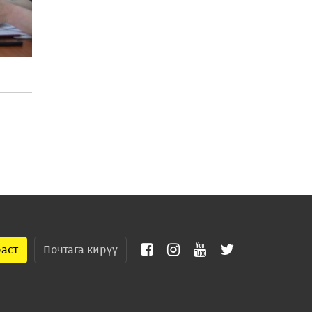
раст
Почтага кирүү