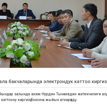
ла бакчаларында электрондук каттоо киргизи
йындар залында аким Нурдин Тынаевдин жетекчилиги а
аттоону киргизүү боюнча жыйын өткөрүлдү.