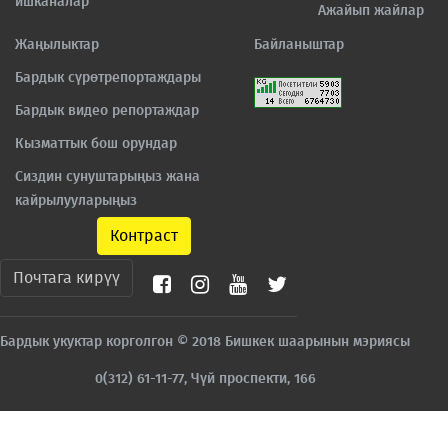
ишканалар
Ажайып жайлар
Жаңылыктар
Байланыштар
Бардык сүрөтрепортаждары
Бардык видео репортаждар
Кызматтык бош орундар
Сиздин сунуштарыңыз жана
кайрылууларыңыз
Контраст
Почтага кирүү
Бардык укуктар корголгон © 2018 Бишкек шаарынын мэриясы
0(312) 61-11-77, Чүй проспекти, 166