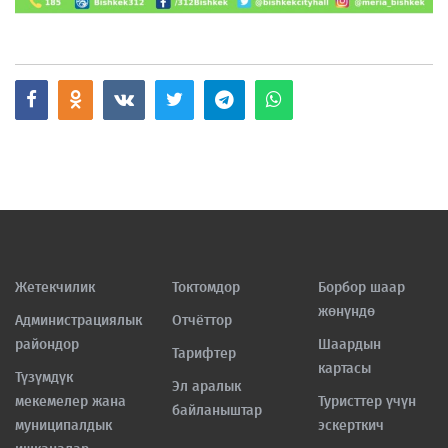
Жетекчилик
Токтомдор
Борбор шаар
жөнүндө
Администрациялык
Отчёттор
райондор
Шаардын
Тарифтер
картасы
Түзүмдүк
Эл аралык
мекемелер жана
Туристтер үчүн
байланыштар
муниципалдык
эскерткич