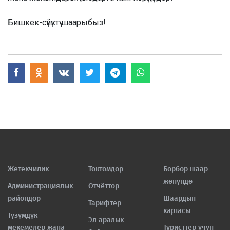
Бишкек-сүйүктүү шаарыбыз!
Жетекчилик
Токтомдор
Борбор шаар
жөнүндө
Администрациялык
Отчёттор
райондор
Шаардын
Тарифтер
картасы
Түзүмдүк
Эл аралык
мекемелер жана
Туристтер үчүн