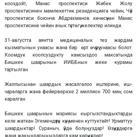
кооздойт, Манас проспектиси Жибек Жолу
проспектисинен мамлекеттик резиденцияга чейин, Чүй
проспектиси боюнча Абдрахманов көчөсүнөн Манас
проспектисине чейин ачык түстөгү желектер илинди.
31-августта аянтта медициналык тез жардам
кызматынын унаасы жана бир өрт өчүрүү унаасы болот.
Коомдук коопсуздукту камсыздоо максатында
Бишкек шаарынын ИИББнын жеке курамы
тартылган.
Жалпысынан шаардык жасалгалоо иштерине, иш-
чараларга жана фейерверкке 2 миллион 700 миң сом
каралган.
Бишкек шаарынын мэриясы кыргызстандыктарды
келе жаткан Эгемендүүлүк күнү менен куттуктайт! Урматтуу
шаардыктар! Сураныч, үйдө болуңуздар! Өзүңүздөргө
жана жакындарыңыздарга кам көрүңүздөр!