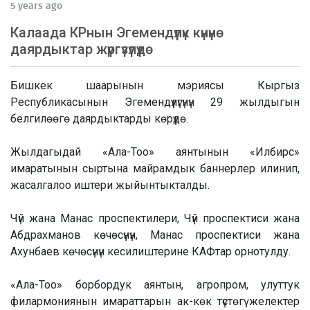
5 years ago
Калаада КРнын Эгемендүүлүк күнүнө
даярдыктар жүргүзүлүүдө
Бишкек шаарынын мэриясы Кыргыз
Республикасынын Эгемендүүлүгүнүн 29 жылдыгын
белгилөөгө даярдыктарды көрүүдө.
Жылдагыдай «Ала-Тоо» аянтынын «Илбирс»
имаратынын сыртына майрамдык баннерлер илинип,
жасалгалоо иштери жыйынтыкталды.
Чүй жана Манас проспектилери, Чүй проспектиси жана
Абдрахманов көчөсүнүн, Манас проспектиси жана
Ахунбаев көчөсүнүн кесилиштерине КАФтар орнотулду.
«Ала-Тоо» борбордук аянтын, агропром, улуттук
филармониянын имараттарын ак-көк түстөгү желектер