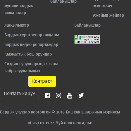
байланыштар
муниципалдык
эскерткич
ишканалар
Ажайып жайлар
Жаңылыктар
Байланыштар
Бардык сүрөтрепортаждары
Бардык видео репортаждар
Кызматтык бош орундар
Сиздин сунуштарыңыз жана
кайрылууларыңыз
Контраст
Почтага кирүү
Бардык укуктар корголгон © 2018 Бишкек шаарынын мэриясы
0(312) 61-11-77, Чүй проспекти, 166