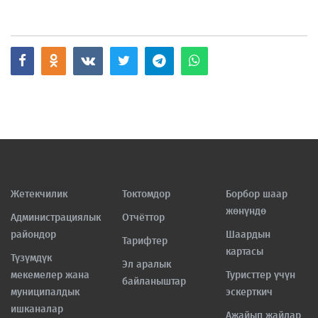
Жетекчилик
Токтомдор
Борбор шаар
жөнүндө
Администрациялык
Отчёттор
райондор
Шаардын
Тарифтер
картасы
Түзүмдүк
Эл аралык
мекемелер жана
Туристтер үчүн
байланыштар
муниципалдык
эскерткич
ишканалар
Ажайып жайлар