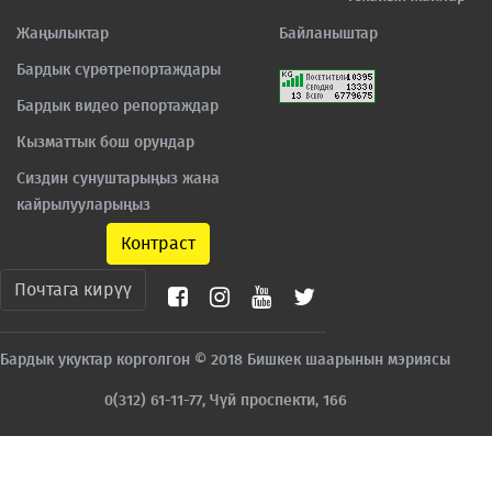
Жаңылыктар
Байланыштар
Бардык сүрөтрепортаждары
Бардык видео репортаждар
Кызматтык бош орундар
Сиздин сунуштарыңыз жана
кайрылууларыңыз
Контраст
Почтага кирүү
Бардык укуктар корголгон © 2018 Бишкек шаарынын мэриясы
0(312) 61-11-77, Чүй проспекти, 166