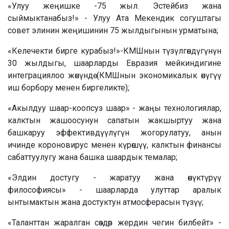
«Улуу жеңишке -75 жыл. Эстейбиз жана
сыймыктанабыз!» - Улуу Ата Мекендик согуштагы
совет элинин жеңишинин 75 жылдыгынын урматына;
«Келечекти бирге курабыз!»-КМШнын түзүлгөндүгүнүн
30 жылдыгы, шаарларды Евразия мейкиндигине
интеграциялоо жөнүндө (КМШнын экономикалык өнүгүү
иш борбору менен биргеликте);
«Акылдуу шаар-коопсуз шаар» - жаңы технологиялар,
калктын жашоосунун сапатын жакшыртуу жана
башкаруу эффективдүүлүгүн жогорулатуу, анын
ичинде короновирус менен күрөшүү, калктын финансы
сабаттуулугу жана башка шаардык темалар;
«Элдин достугу - жаратуу жана өнүктүрүү
философиясы» - шаарларда улуттар аралык
ынтымактын жана достуктун атмосферасын түзүү;
«Таланттан жаралган сөздөр жердин чегин билбейт» -