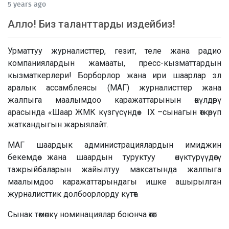
5 years ago
Алло! Биз таланттарды издейбиз!
Урматтуу журналисттер, гезит, теле жана радио
компаниялардын жамааты, пресс-кызматтардын
кызматкерлери! Борборлор жана ири шаарлар эл
аралык ассамблеясы (МАГ) журналисттер жана
жалпыга маалымдоо каражаттарынын өкүлдөрү
арасында «Шаар ЖМК күзгүсүндө» IX –сынагын өткөрүп
жаткандыгын жарыялайт.
МАГ шаардык администрациялардын имиджин
бекемдөө жана шаардын туруктуу өнүктүрүүдөгү
тажрыйбаларын жайылтуу максатында жалпыга
маалымдоо каражаттарындагы ишке ашырылган
журналисттик долбоорлорду күтөт.
Сынак төмөнкү номинациялар боюнча өтөт: