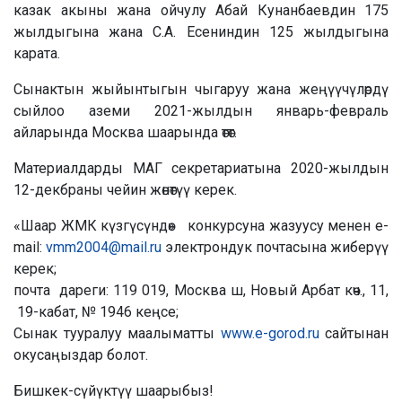
казак акыны жана ойчулу Абай Кунанбаевдин 175
жылдыгына жана С.А. Есениндин 125 жылдыгына
карата.
Сынактын жыйынтыгын чыгаруу жана жеңүүчүлөрдү
сыйлоо аземи 2021-жылдын январь-февраль
айларында Москва шаарында өтөт.
Материалдарды МАГ секретариатына 2020-жылдын
12-декбраны чейин жөнөтүү керек.
«Шаар ЖМК күзгүсүндө» конкурсуна жазуусу менен e-
mail:
vmm2004@mail.ru
электрондук почтасына жиберүү
керек;
почта дареги: 119 019, Москва ш, Новый Арбат көч., 11,
19-кабат, № 1946 кеңсе;
Сынак тууралуу маалыматты
www.e-gorod.ru
сайтынан
окусаңыздар болот.
Бишкек-сүйүктүү шаарыбыз!