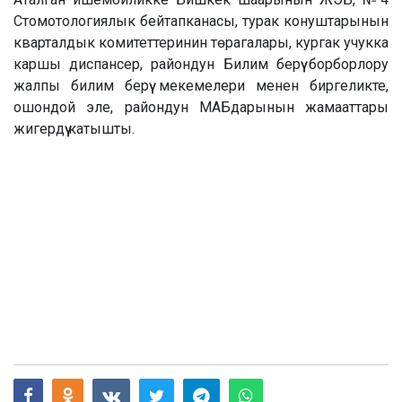
Стомотологиялык бейтапканасы, турак конуштарынын
кварталдык комитеттеринин төрагалары, кургак учукка
каршы диспансер, райондун Билим берүү борборлору
жалпы билим берүү мекемелери менен биргеликте,
ошондой эле, райондун МАБдарынын жамааттары
жигердүү катышты.