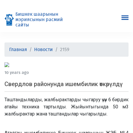
Бишкек шаарынын
мэриясынын расмий
сайты
Главная
Новости
2159
10 years ago
Свердлов районунда ишембилик өткөрүлдү
Таштандыларды, жалбырактарды чыгаруу үчүн 6 бирдик
атайы техника тартылды. Жыйынтыгында 50 м3
жалбырактар жана таштандылар чыгарылды.
Аталган ишембиликке Бишкек шаарынын ЖЭБ, №4