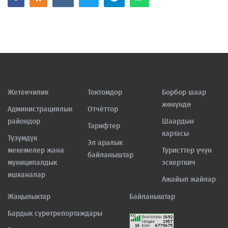
Жетекчилик
Токтомдор
Борбор шаар
жөнүндө
Администрациялык
Отчёттор
райондор
Шаардын
Тарифтер
картасы
Түзүмдүк
Эл аралык
мекемелер жана
Туристтер үчүн
байланыштар
муниципалдык
эскерткич
ишканалар
Ажайып жайлар
Жаңылыктар
Байланыштар
Бардык сүрөтрепортаждары