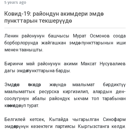
5 years ago
Ковид-19: райондун акимдери эмдөө
пункттарын текшерүүдө
Ленин районунун башчысы Мурат Осмонов соода
борборлорунда жайгашкан эмдөө пункттарынын иши
менен таанышты.
Биринчи май районунун акими Максат Нусувалиев
дагы эмдөө пункттарына барды.
Эмдөөдөн өткөндөр жөнүндө маалымат бирдиктүү
маалыматтык ресурска киргизилип, алардын ден-
соолугунун абалы райондук ыкчам топ тарабынан
көзөмөлдөнүп турат.
Белгилей кетсек, Кытайда чыгарылган Синофарм
эмдөөлөрүнүн кезектеги партиясы Кыргызстанга келди.