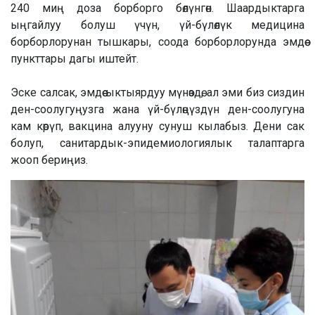
240 миң доза борборго бөлүнгөн. Шаардыктарга
ыңгайлуу болуш үчүн, үй-бүлөлүк медицина
борборлорунан тышкары, соода борборлорунда эмдөө
пункттары дагы иштейт.
Эске салсак, эмдөө ыктыярдуу мүнөздө, ал эми биз сиздин
ден-соолугуңузга жана үй-бүлөңүздүн ден-соолугуна
кам көрүп, вакцина алууну сунуш кылабыз. Дени сак
болуп, санитардык-эпидемиологиялык талаптарга
жооп бериңиз.