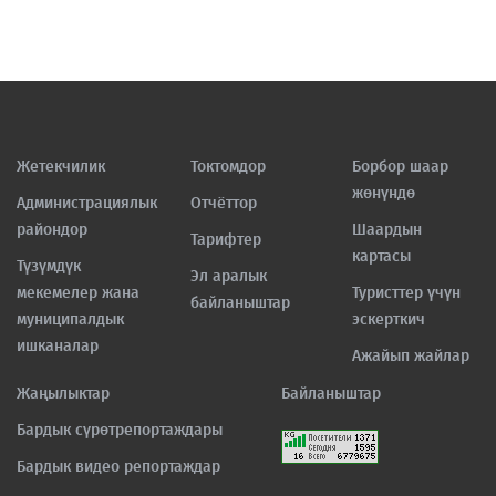
Жетекчилик
Токтомдор
Борбор шаар
жөнүндө
Администрациялык
Отчёттор
райондор
Шаардын
Тарифтер
картасы
Түзүмдүк
Эл аралык
мекемелер жана
Туристтер үчүн
байланыштар
муниципалдык
эскерткич
ишканалар
Ажайып жайлар
Жаңылыктар
Байланыштар
Бардык сүрөтрепортаждары
Бардык видео репортаждар