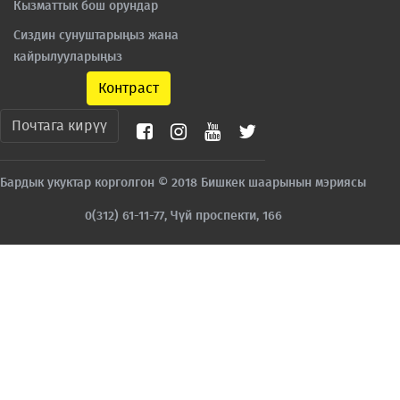
Кызматтык бош орундар
Сиздин сунуштарыңыз жана
кайрылууларыңыз
Контраст
Почтага кирүү
Бардык укуктар корголгон © 2018 Бишкек шаарынын мэриясы
0(312) 61-11-77, Чүй проспекти, 166