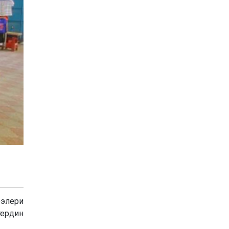
ээлери
тердин