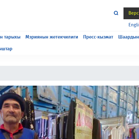
Верс
жасалып жатат, келтирилген ыңгайсыздык үчүн кечирим
Engl
н тарыхы
Мэриянын жетекчилиги
Пресс-кызмат
Шаардын
ыштар