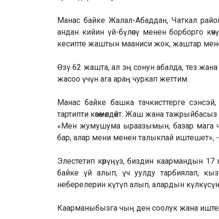
Манас байке Жалал-Абаддан, Чаткал райо
андан кийин үй-бүлөсү менен борборго кө
кесипте жаштын мааниси жок, жаштар мене
Өзү 62 жашта, ал эң сонун абалда, тез жа
жасоо үчүн ага араң чуркап жеттим.
Манас байке башка тачкисттерге сэнсэй
тартипти көзөмөлдөйт. Жаш жана тажрыйбасы
«Мен жумушума ыраазымын, базар мага чат
бар, алар мени менен талыкпай иштешет», -
Элестетип көрүңүз, биздин каармандын 17 
байке үй алып, үч уулду тарбиялап, кы
неберелерин күтүп алып, алардын күлкүсүнө
Каарманыбызга чың ден соолук жана иште