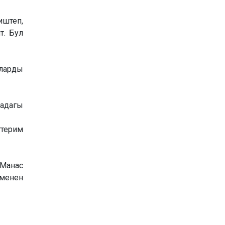
иштеп,
т. Бул
рларды
дадагы
ттерим
 Манас
 менен