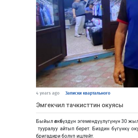
4 years ago
Записки квартального
Эмгекчил тачкисттин окуясы
Быйыл өлкөбүздүн эгемендүүлүгүнүн 30 ж
тууралуу айтып берет. Биздин бүгүнкү ок
бригадири болуп иштейт.