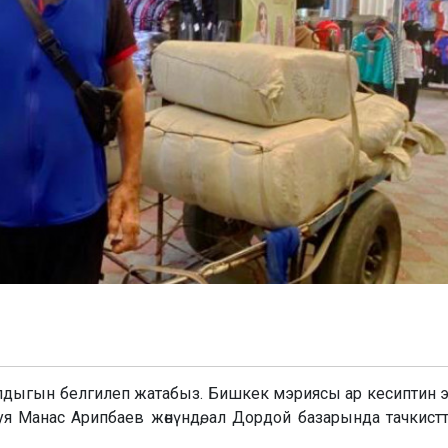
ылдыгын белгилеп жатабыз. Бишкек мэриясы ар кесиптин 
уя Манас Арипбаев жөнүндө, ал Дордой базарында тачкист