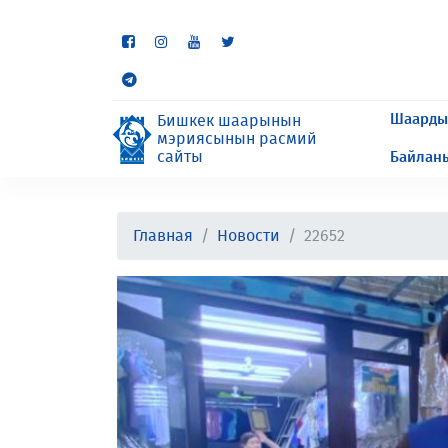
Кээ бир бөлүмдөр учурда 
сурайбыз.
Шаарды
Бишкек шаарынын
мэриясынын расмий
сайты
Байлан
Главная
Новости
22652