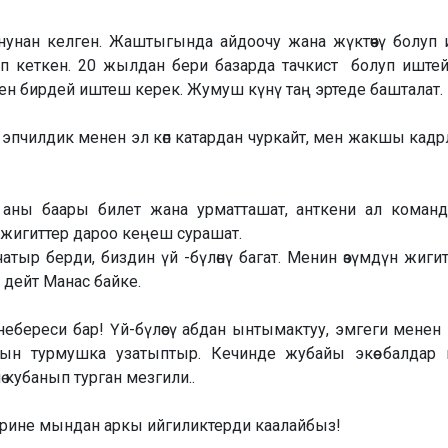
нунан келген. Жаштыгында айдоочу жана жүктөөчү болуп 
чүп кеткен. 20 жылдан бери базарда тачкист болуп иштей
н бирдей иштеш керек. Жумуш күнү таң эртеде башталат.
на эпчилдик менен эл көп катардан чуркайт, мен жакшы кад
, аны баары билет жана урматташат, анткени ал коман
з жигиттер дароо кеңеш сурашат.
ыр берди, биздин үй -бүлөнү багат. Менин өзүмдүн жиги
 дейт Манас байке.
небереси бар! Үй-бүлөсү абдан ынтымактуу, эмгеги менен
зын турмушка узатыптыр. Кечинде жубайы экөө балдар
 кубанып турган мезгили..
рине мындан аркы ийгиликтерди каалайбыз!