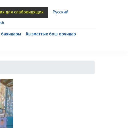
ия для слабовидящих
Русский
ish
 баяндары
Кызматтык бош орундар