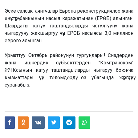
Эске салсак, аянтчалар Европа реконструкциялоо жана
өнүктүрүү банкынын насыя каражатынан (ЕРӨБ) алынган.
Шаардагы катуу таштандыларды чогултууну жана
чыгарууну жакшыртуу үчүн ЕРӨБ насыясы 3,0 миллион
еврого алынган.
Урматтуу Октябрь районунун тургундары! Сиздерден
жана ишкердик субъекттерден "Комтранском"
ЖЧКсынын катуу таштандыларды чыгаруу боюнча
кызматтары үчүн төлөмдөрдү ɵз убагында жүргүзүүнү
суранабыз.