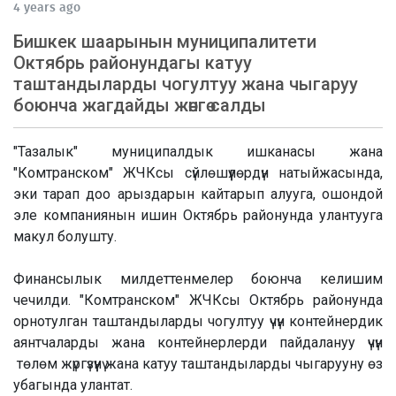
4 years ago
Бишкек шаарынын муниципалитети
Октябрь районундагы катуу
таштандыларды чогултуу жана чыгаруу
боюнча жагдайды жөнгө салды
"Тазалык" муниципалдык ишканасы жана
"Комтранском" ЖЧКсы сүйлөшүүлөрдүн натыйжасында,
эки тарап доо арыздарын кайтарып алууга, ошондой
эле компаниянын ишин Октябрь районунда улантууга
макул болушту.
Финансылык милдеттенмелер боюнча келишим
чечилди. "Комтранском" ЖЧКсы Октябрь районунда
орнотулган таштандыларды чогултуу үчүн контейнердик
аянтчаларды жана контейнерлерди пайдалануу үчүн
төлөм жүргүзүүнү жана катуу таштандыларды чыгарууну өз
убагында улантат.