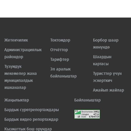
Жетекчилик
Токтомдор
Борбор шаар
жөнүндө
Администрациялык
Отчёттор
райондор
Шаардын
Тарифтер
картасы
Түзүмдүк
Эл аралык
мекемелер жана
Туристтер үчүн
байланыштар
муниципалдык
эскерткич
ишканалар
Ажайып жайлар
Жаңылыктар
Байланыштар
Бардык сүрөтрепортаждары
Бардык видео репортаждар
Кызматтык бош орундар