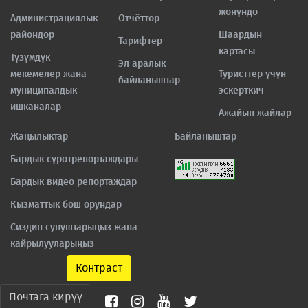
жөнүндө
Администрациялык
Отчёттор
райондор
Шаардын
Тарифтер
картасы
Түзүмдүк
Эл аралык
мекемелер жана
Туристтер үчүн
байланыштар
муниципалдык
эскерткич
ишканалар
Ажайып жайлар
Жаңылыктар
Байланыштар
Бардык сүрөтрепортаждары
Бардык видео репортаждар
Кызматтык бош орундар
Сиздин сунуштарыңыз жана
кайрылууларыңыз
Контраст
Почтага кирүү