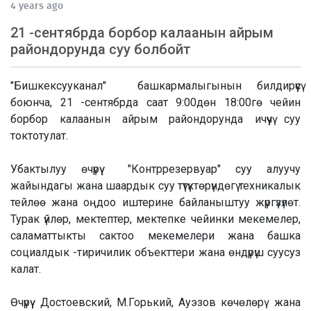
4 years ago
21 -сентябрда борбор калаанын айрым
райондорунда суу болбойт
"Бишкексууканал" башкармалыгынын билдирүүсү
боюнча, 21 -сентябрда саат 9:00дөн 18:00гө чейин
борбор калаанын айрым райондорунда ичүүчү суу
токтотулат.
Убактылуу өчүрүү "Контррезервуар" суу алуучу
жайындагы жана шаардык суу түтүктөрүндөгү техникалык
тейлөө жана оңдоо иштерине байланыштуу жүргүзүлөт.
Турак үйлөр, мектептер, мектепке чейинки мекемелер,
саламаттыкты сактоо мекемелери жана башка
социалдык -тиричилик объекттери жана өндүрүш суусуз
калат.
Өчүрүү Достоевский, М.Горький, Ауэзов көчөлөрү жана