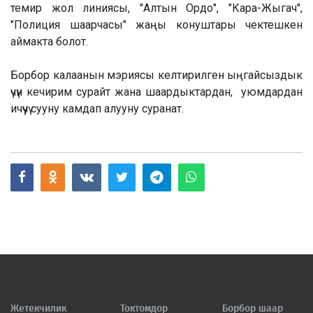
темир жол линиясы, "Алтын Ордо", "Кара-Жыгач",
"Полиция шаарчасы" жаңы конуштары чектешкен
аймакта болот.
Борбор калаанын мэриясы келтирилген ыңгайсыздык
үчүн кечирим сурайт жана шаардыктардан, уюмдардан
ичүүчү сууну камдап алууну суранат.
Жетекчилик
Токтомдор
Борбор шаар