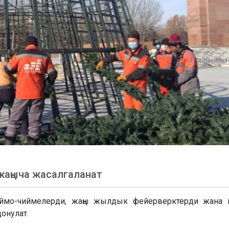
жаңыча жасалгаланат
оймо-чиймелерди, жаңы жылдык фейерверктерди жана
онулат.