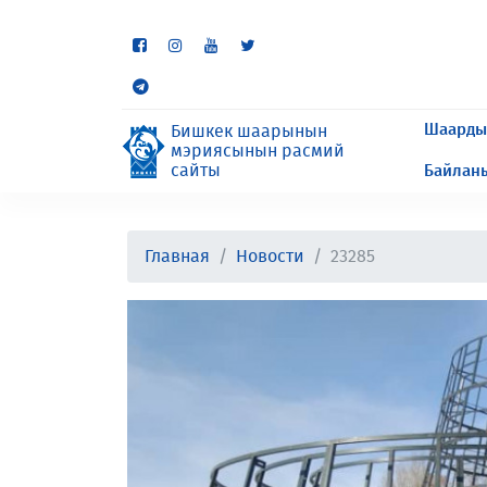
Кээ бир бөлүмдөр учурда 
сурайбыз.
Шаарды
Бишкек шаарынын
мэриясынын расмий
сайты
Байлан
Главная
Новости
23285