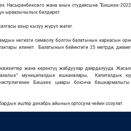
ек Насыранбековго жана анын студиясына “Бишкек-2022
үн ыраазычылык билдирет.
алгасы азыр кызуу жүрүп жатат.
мдын негизги символу болгон балатынын каркасын орн
утактары илинет. Балатынын бийиктиги 25 метрди, диаме
квизиттер жана керектүү жабдуулар даярдалууда. Жасал
“Тазалык” муниципалдык ишканалары, Капиталдык ку
инистрлигинин Бишкек шаары боюнча башкармалыгы
ардык иштер декабрь айынын ортосуна чейин созулат.