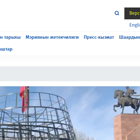
Верс
жасалып жатат, келтирилген ыңгайсыздык үчүн кечирим
Engl
н тарыхы
Мэриянын жетекчилиги
Пресс-кызмат
Шаардын
ыштар