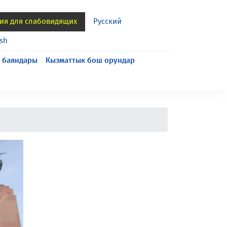
ия для слабовидящих
Русский
ish
 баяндары
Кызматтык бош орундар