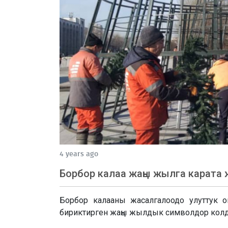
4 years ago
Борбор калаа жаңы жылга карата 
Борбор калааны жасалгалоодо улуттук 
бириктирген жаңы жылдык символдор колд