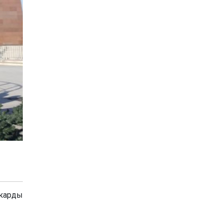
 карды