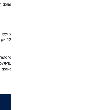
” жаңы
отууну
три 12
галого
рулуш
 жана