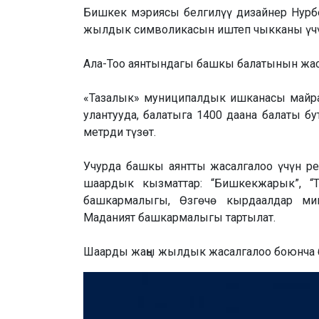
Бишкек мэриясы белгилүү дизайнер Нурб
жылдык символикасын иштеп чыкканы үч
Ала-Тоо аянтындагы башкы балатынын жас
«Тазалык» муниципалдык ишканасы майра
улантууда, балатыга 1400 даана балаты б
метрди түзөт.
Учурда башкы аянтты жасалгалоо үчүн ре
шаардык кызматтар: “Бишкекжарык”, 
башкармалыгы, Өзгөчө кырдаалдар м
Маданият башкармалыгы тартылат.
Шаарды жаңы жылдык жасалгалоо боюнча б