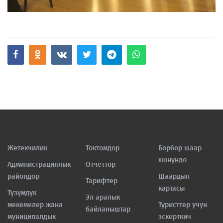
Жетекчилик
Токтомдор
Борбор шаар
жөнүндө
Администрациялык
Отчёттор
райондор
Шаардын
Тарифтер
картасы
Түзүмдүк
Эл аралык
мекемелер жана
Туристтер үчүн
байланыштар
муниципалдык
эскерткич