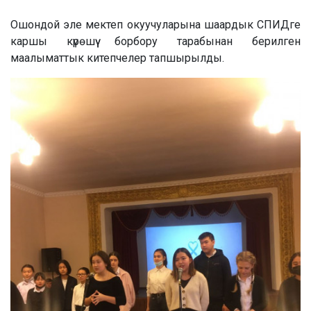
Ошондой эле мектеп окуучуларына шаардык СПИДге
каршы күрөшүү борбору тарабынан берилген
маалыматтык китепчелер тапшырылды.