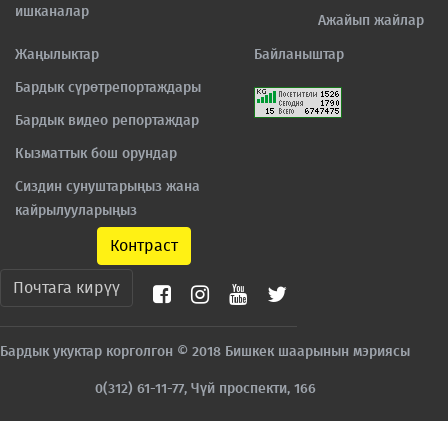
ишканалар
Ажайып жайлар
Жаңылыктар
Байланыштар
Бардык сүрөтрепортаждары
Бардык видео репортаждар
Кызматтык бош орундар
Сиздин сунуштарыңыз жана
кайрылууларыңыз
Контраст
Почтага кирүү
Бардык укуктар корголгон © 2018 Бишкек шаарынын мэриясы
0(312) 61-11-77, Чүй проспекти, 166