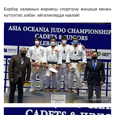
Борбор калаанын мэриясы спортчуну жеңиши менен
куттуктап, албан ийгиликтерди каалайт.