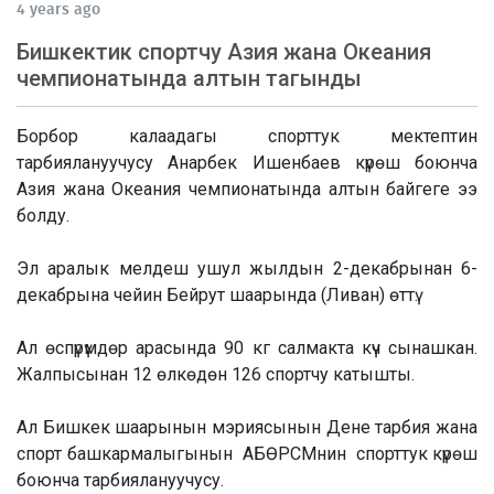
4 years ago
Бишкектик спортчу Азия жана Океания
чемпионатында алтын тагынды
Борбор калаадагы спорттук мектептин
тарбиялануучусу Анарбек Ишенбаев күрөш боюнча
Азия жана Океания чемпионатында алтын байгеге ээ
болду.
Эл аралык мелдеш ушул жылдын 2-декабрынан 6-
декабрына чейин Бейрут шаарында (Ливан) өттү.
Ал өспүрүмдөр арасында 90 кг салмакта күч сынашкан.
Жалпысынан 12 өлкөдөн 126 спортчу катышты.
Ал Бишкек шаарынын мэриясынын Дене тарбия жана
спорт башкармалыгынын АБӨРСМнин спорттук күрөш
боюнча тарбиялануучусу.