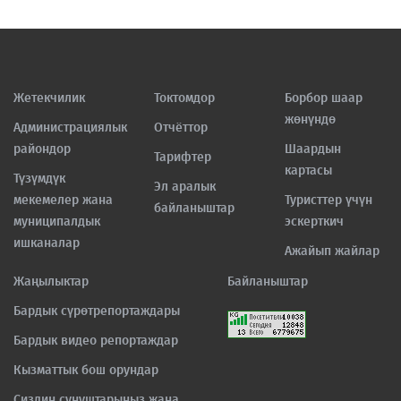
Жетекчилик
Токтомдор
Борбор шаар
жөнүндө
Администрациялык
Отчёттор
райондор
Шаардын
Тарифтер
картасы
Түзүмдүк
Эл аралык
мекемелер жана
Туристтер үчүн
байланыштар
муниципалдык
эскерткич
ишканалар
Ажайып жайлар
Жаңылыктар
Байланыштар
Бардык сүрөтрепортаждары
Бардык видео репортаждар
Кызматтык бош орундар
Сиздин сунуштарыңыз жана