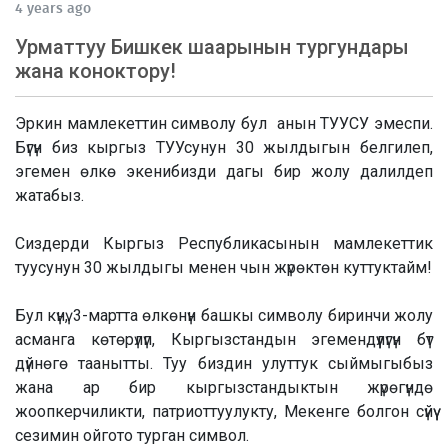
4 years ago
Урматтуу Бишкек шаарынын тургундары
жана коноктору!
Эркин мамлекеттин символу бул анын ТУУСУ эмеспи.
Бүгүн биз кыргыз ТУУсунун 30 жылдыгын белгилеп,
эгемен өлкө экенибизди дагы бир жолу далилдеп
жатабыз.
Сиздерди Кыргыз Республикасынын мамлекеттик
туусунун 30 жылдыгы менен чын жүрөктөн куттуктайм!
Бул күнү, 3-мартта өлкөнүн башкы символу биринчи жолу
асманга көтөрүлүп, Кыргызстандын эгемендүүлүгүн бүт
дүйнөгө таанытты. Туу биздин улуттук сыймыгыбыз
жана ар бир кыргызстандыктын жүрөгүндө
жоопкерчиликти, патриоттуулукту, Мекенге болгон сүйүү
сезимин ойгото турган символ.