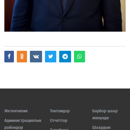
Жетекчилик
Токтомдор
Борбор шаар
жөнүндө
Администрациялык
Отчёттор
райондор
Шаардын