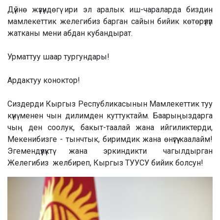
Дүйнө жүзүндөгү ири эл аралык иш-чараларда биздин
мамлекеттик желегибиз барган сайын бийик көтөрүлүп
жатканы мени абдан кубандырат.
Урматтуу шаар тургундары!
Ардактуу коноктор!
Сиздерди Кыргыз Республикасынын Мамлекеттик туу
күнү менен чын дилимден куттуктайм. Баарыңыздарга
чың ден соолук, бакыт-таалай жана ийгиликтерди,
Мекенибизге - тынчтык, биримдик жана өнүгүү каалайм!
Эгемендүүлүктү жана эркиндикти чагылдырган
Желегибиз желбиреп, Кыргыз ТУУСУ бийик болсун!