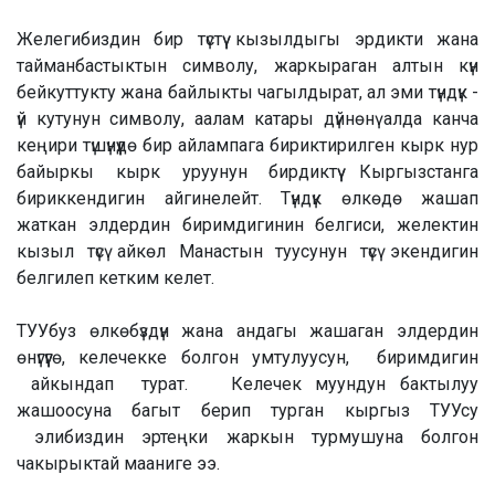
Желегибиздин бир түстүү кызылдыгы эрдикти жана
тайманбастыктын символу, жаркыраган алтын күн
бейкуттукту жана байлыкты чагылдырат, ал эми түндүк -
үй кутунун символу, аалам катары дүйнөнү алда канча
кеңири түшүнүүдө бир айлампага бириктирилген кырк нур
байыркы кырк уруунун бирдиктүү Кыргызстанга
бириккендигин айгинелейт. Түндүк өлкөдө жашап
жаткан элдердин биримдигинин белгиси, желектин
кызыл түсү айкөл Манастын туусунун түсү экендигин
белгилеп кетким келет.
ТУУбуз өлкөбүздүн жана андагы жашаган элдердин
өнүгүүгө, келечекке болгон умтулуусун, биримдигин
айкындап турат. Келечек муундун бактылуу
жашоосуна багыт берип турган кыргыз ТУУсу
элибиздин эртеңки жаркын турмушуна болгон
чакырыктай мааниге ээ.