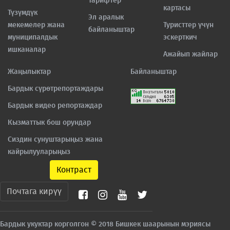
Тарифтер
картасы
Түзүмдүк
Эл аралык
мекемелер жана
Туристтер үчүн
байланыштар
муниципалдык
эскерткич
ишканалар
Ажайып жайлар
Жаңылыктар
Байланыштар
Бардык сүрөтрепортаждары
Бардык видео репортаждар
Кызматтык бош орундар
Сиздин сунуштарыңыз жана
кайрылууларыңыз
Контраст
Почтага кирүү
Бардык укуктар корголгон © 2018 Бишкек шаарынын мэриясы