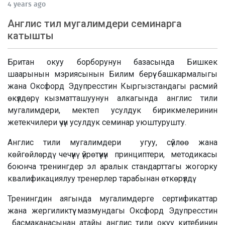
4 years ago
Англис тил мугалимдери семинарга
катышты
Британ окуу борборунун базасында Бишкек
шаарынын мэриясынын Билим берүү башкармалыгы
жана Оксфорд Эдупресстин Кыргызстандагы расмий
өкүлдөрү кызматташуунун алкагында англис тили
мугалимдери, мектеп усулдук бирикмелеринин
жетекчилери үчүн усулдук семинар уюштурушту.
Англис тили мугалимдери угуу, сүйлөө жана
көйгөйлөрдү чечүүнү үйрөтүүнүн принциптери, методикасы
боюнча тренингдер эл аралык стандарттагы жогорку
квалификациялуу тренерлер тарабынан өткөрүлдү.
Тренингдин аягында мугалимдерге сертификаттар
жана жергиликтүү мазмундагы Оксфорд Эдупресстин
басмаканасынан атайы англис тили окуу китебинин