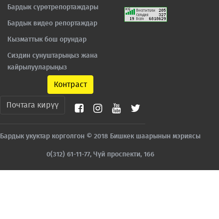
Бардык сүрөтрепортаждары
Бардык видео репортаждар
Кызматтык бош орундар
Сиздин сунуштарыңыз жана
кайрылууларыңыз
Контраст
Почтага кирүү
Бардык укуктар корголгон © 2018 Бишкек шаарынын мэриясы
0(312) 61-11-77, Чүй проспекти, 166