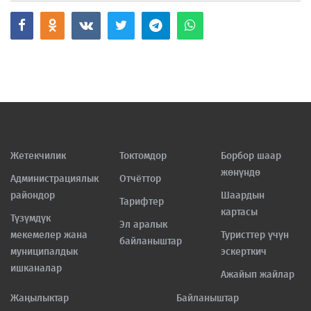
Жетекчилик
Токтомдор
Борбор шаар
жөнүндө
Администрациялык
Отчёттор
райондор
Шаардын
Тарифтер
картасы
Түзүмдүк
Эл аралык
мекемелер жана
Туристтер үчүн
байланыштар
муниципалдык
эскерткич
ишканалар
Ажайып жайлар
Жаңылыктар
Байланыштар