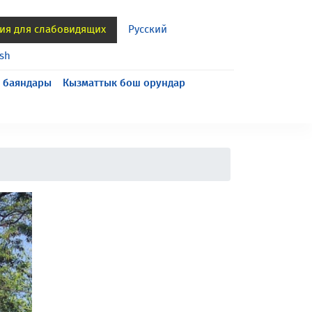
ия для слабовидящих
Русский
ish
 баяндары
Кызматтык бош орундар