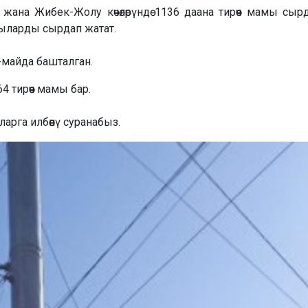
жана Жибек-Жолу көчөлөрүндө 1136 даана тирөөч мамы сыр
мыларды сырдап жатат.
майда башталган.
тирөөч мамы бар.
рга илбөөнү суранабыз.