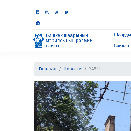
Кээ бир бөлүмдөр учурда 
сурайбыз.
Шаарды
Бишкек шаарынын
мэриясынын расмий
сайты
Байлан
Главная
Новости
24511