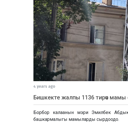
4 years ago
Бишкекте жалпы 1136 тирөөч мам
Борбор калаанын мэри Эмилбек Абдык
башкармалыгы мамыларды сырдоодо.