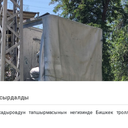
ы сырдалды
адыровдун тапшырмасынын негизинде Бишкек тролл