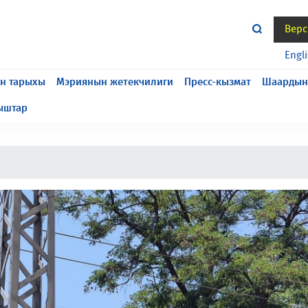
Верс
жасалып жатат, келтирилген ыңгайсыздык үчүн кечирим
Engl
н тарыхы
Мэриянын жетекчилиги
Пресс-кызмат
Шаардын
ыштар