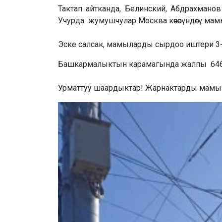
Тактап айтканда, Белинский, Абдрахманов 
Учурда жумушчулар Москва көчөсүндөгү ма
Эске салсак, мамыларды сырдоо иштери 3-
Башкармалыктын карамагында жалпы 6464 
Урматтуу шаардыктар! Жарнактарды мамыла