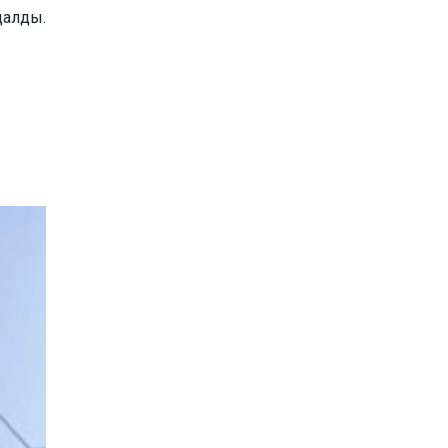
далды.