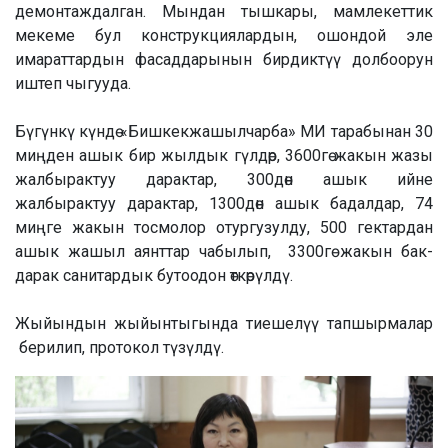
демонтаждалган. Мындан тышкары, мамлекеттик
мекеме бул конструкциялардын, ошондой эле
имараттардын фасаддарынын бирдиктүү долбоорун
иштеп чыгууда.
Бүгүнкү күндө «Бишкекжашылчарба» МИ тарабынан 30
миңден ашык бир жылдык гүлдөр, 3600гө жакын жазы
жалбырактуу дарактар, 300дөн ашык ийне
жалбырактуу дарактар, 1300дөн ашык бадалдар, 74
миңге жакын тосмолор отургузулду, 500 гектардан
ашык жашыл аянттар чабылып, 3300гө жакын бак-
дарак санитардык бутоодон өткөрүлдү.
Жыйындын жыйынтыгында тиешелүү тапшырмалар
берилип, протокол түзүлдү.