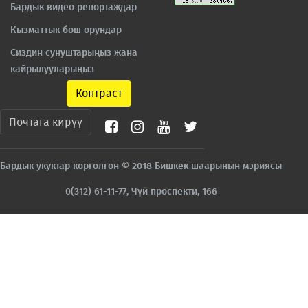
Бардык видео репортаждар
Кызматтык бош орундар
Сиздин сунуштарыңыз жана
кайрылууларыңыз
Контраст
Почтага кирүү
Бардык укуктар корголгон © 2018 Бишкек шаарынын мэриясы
0(312) 61-11-77, Чүй проспекти, 166