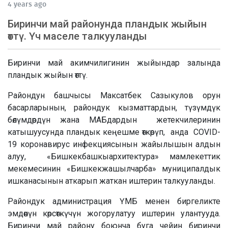
4 years ago
Биринчи май районунда пландык жыйын
өттү. Үч маселе талкууланды
Биринчи май акимчилигинин жыйындар залында
пландык жыйын өттү.
Райондун башчысы Максатбек Сазыкулов орун
басарларынын, райондук кызматтардын, түзүмдүк
бөлүмдөрдүн жана МАБдардын жетекчилеринин
катышуусунда пландык кеңешме өткөрүп, анда COVID-
19 коронавирус инфекциясынын жайылышын алдын
алуу, «Бишкекбашкыархитектура» мамлекеттик
мекемесинин «Бишкекжашылчарба» муниципалдык
ишканасынын аткарып жаткан иштерин талкууланды.
Райондук администрация ҮМБ менен биргеликте
эмдөөнүн көрсөткүчүн жогорулатуу иштерин улантууда.
Биринчи май району боюнча буга чейин биринчи