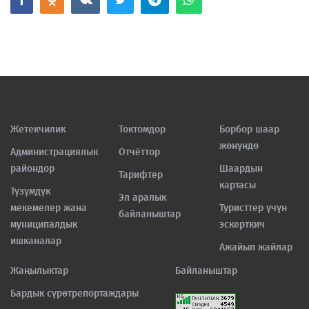
Жетекчилик
Токтомдор
Борбор шаар
жөнүндө
Администрациялык
Отчёттор
райондор
Шаардын
Тарифтер
картасы
Түзүмдүк
Эл аралык
мекемелер жана
Туристтер үчүн
байланыштар
муниципалдык
эскерткич
ишканалар
Ажайып жайлар
Жаңылыктар
Байланыштар
Бардык сүрөтрепортаждары