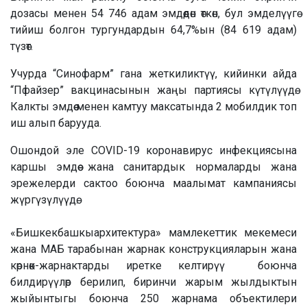
дозасы менен 54 746 адам эмдөөдөн өткөн, бул эмделүүгө
тийиш болгон тургундардын 64,7%ын (84 619 адам)
түзөт.
Учурда “Синофарм” гана жеткиликтүү, кийинки айда
“Пфайзер” вакцинасынын жаңы партиясы күтүлүүдө.
Калкты эмдөө менен камтуу максатында 2 мобилдик топ
иш алып барууда.
Ошондой эле COVID-19 коронавирус инфекциясына
каршы эмдөө жана санитардык нормаларды жана
эрежелерди сактоо боюнча маалымат кампаниясы
жүргүзүлүүдө.
«Бишкекбашкыархитектура» мамлекеттик мекемеси
жана МАБ тарабынан жарнак конструкцияларын жана
көрнөк-жарнактарды иретке келтирүү боюнча
билдирүүлөр берилип, биринчи жарым жылдыктын
жыйынтыгы боюнча 250 жарнама объектилери