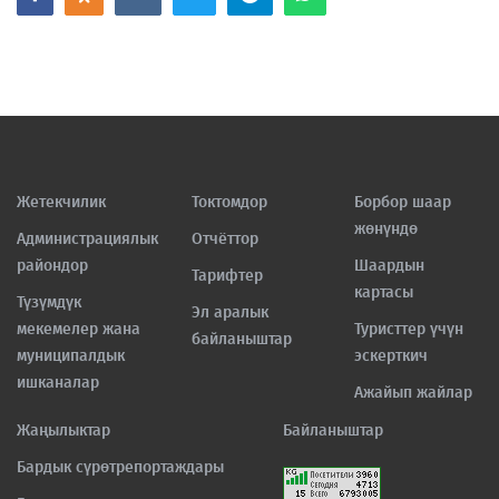
Жетекчилик
Токтомдор
Борбор шаар
жөнүндө
Администрациялык
Отчёттор
райондор
Шаардын
Тарифтер
картасы
Түзүмдүк
Эл аралык
мекемелер жана
Туристтер үчүн
байланыштар
муниципалдык
эскерткич
ишканалар
Ажайып жайлар
Жаңылыктар
Байланыштар
Бардык сүрөтрепортаждары