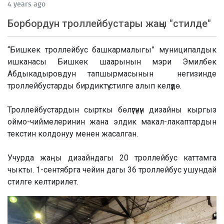
4 years ago
Борбордун троллейбустары жаңы "стилде"
“Бишкек троллейбус башкармалыгы” муниципалдык
ишканасы Бишкек шаарынын мэри Эмилбек
Абдыкадыровдун тапшырмасынын негизинде
троллейбустарды бирдиктүү стилге алып келүүдө.
Троллейбустардын сырткы бөлүгүнүн дизайны кыргыз
оймо-чиймелеринин жана элдик макал-лакаптардын
текстин колдонуу менен жасалган.
Учурда жаңы дизайндагы 20 троллейбус каттамга
чыкты. 1-сентябрга чейин дагы 36 троллейбус ушундай
стилге келтирилет.